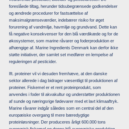
foreslåede tiltag, herunder tidsubegrænsede godkendelser
og ændrede procedurer for fastsættelse af
maksimalgrænseværdier, indebærer risiko for øget
forurening af vandmiljø, havmiljø og grundvand. Dette kan
få negative konsekvenser for den blå værdikæde og for de
økosystemer, som marine råvarer og foderproduktion er
afhængige af. Marine Ingredients Denmark kan derfor ikke
støtte initiativer, der samlet set medfører en lempelse af
reguleringen af pesticider.
Ift. proteiner vil vi desuden fremhæve, at den danske
sektor allerede i dag bidrager væsentligt til produktionen af
proteiner. Fiskemel er et rent proteinprodukt, som
anvendes i foder til akvakultur og understøtter produktionen
af sunde og næringsrige fødevarer med et lavt klimaaftryk.
Marine råvarer indgår således som en central del af den
europæiske overgang til mere bæredygtige
proteinløsninger. Der produceres årligt 600.000 tons
europæisk fiskemel og denne blå europæiske produktion