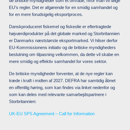
de britiske myndigheder som et område, hvor man vil følge
EU’s regler. Det er afgørende for en smidig samhandel og
for en mere forudsigelig eksportproces.
Danskproduceret fiskemel og fiskeolie er eftertragtede
højværdiprodukter på det globale marked og Storbritannien
er Danmarks næststørste eksportmarked. Vi hilser derfor
EU-Kommissionens initiativ og de britiske myndigheders
beslutning om tilpasning velkommen, da dette vil skabe en
mere smidig og effektiv samhandel for vores sektor.
De britiske myndigheder forventer, at de nye regler kan
træde i kraft i midten af 2027. DEFRA har samtidig åbnet
en offentlig høring, som kan findes via linket nedenfor og
som kan deles med relevante samarbejdspartnere i
Storbritannien:
UK-EU SPS Agreement – Call for Information