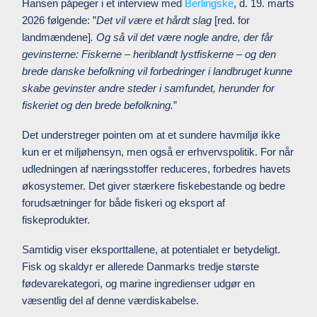
Hansen påpeger i et interview med
Berlingske
, d. 19. marts
2026 følgende: ”
Det vil være et hårdt slag
[red. for
landmændene]
. Og så vil det være nogle andre, der får
gevinsterne: Fiskerne – heriblandt lystfiskerne – og den
brede danske befolkning
vil forbedringer i landbruget kunne
skabe gevinster andre steder i samfundet, herunder for
fiskeriet og den brede befolkning.
”
Det understreger pointen om at et sundere havmiljø ikke
kun er et miljøhensyn, men også er erhvervspolitik. For når
udledningen af næringsstoffer reduceres, forbedres havets
økosystemer. Det giver stærkere fiskebestande og bedre
forudsætninger for både fiskeri og eksport af
fiskeprodukter.
Samtidig viser eksporttallene, at potentialet er betydeligt.
Fisk og skaldyr er allerede Danmarks tredje største
fødevarekategori, og marine ingredienser udgør en
væsentlig del af denne værdiskabelse.