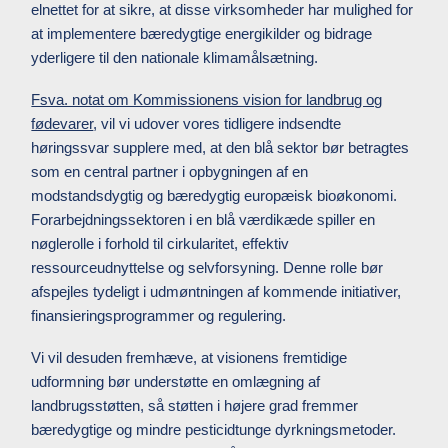
elnettet for at sikre, at disse virksomheder har mulighed for
at implementere bæredygtige energikilder og bidrage
yderligere til den nationale klimamålsætning.
Fsva. notat om Kommissionens vision for landbrug og
fødevarer
, vil vi udover vores tidligere indsendte
høringssvar supplere med, at den blå sektor bør betragtes
som en central partner i opbygningen af en
modstandsdygtig og bæredygtig europæisk bioøkonomi.
Forarbejdningssektoren i en blå værdikæde spiller en
nøglerolle i forhold til cirkularitet, effektiv
ressourceudnyttelse og selvforsyning. Denne rolle bør
afspejles tydeligt i udmøntningen af kommende initiativer,
finansieringsprogrammer og regulering.
Vi vil desuden fremhæve, at visionens fremtidige
udformning bør understøtte en omlægning af
landbrugsstøtten, så støtten i højere grad fremmer
bæredygtige og mindre pesticidtunge dyrkningsmetoder.