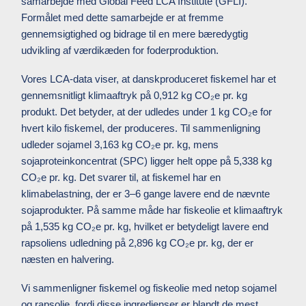
samarbejde med Global Feed LCA Institute (GFLI).
Formålet med dette samarbejde er at fremme
gennemsigtighed og bidrage til en mere bæredygtig
udvikling af værdikæden for foderproduktion.
Vores LCA-data viser, at danskproduceret fiskemel har et
gennemsnitligt klimaaftryk på 0,912 kg CO₂e pr. kg
produkt. Det betyder, at der udledes under 1 kg CO₂e for
hvert kilo fiskemel, der produceres. Til sammenligning
udleder sojamel 3,163 kg CO₂e pr. kg, mens
sojaproteinkoncentrat (SPC) ligger helt oppe på 5,338 kg
CO₂e pr. kg. Det svarer til, at fiskemel har en
klimabelastning, der er 3–6 gange lavere end de nævnte
sojaprodukter. På samme måde har fiskeolie et klimaaftryk
på 1,535 kg CO₂e pr. kg, hvilket er betydeligt lavere end
rapsoliens udledning på 2,896 kg CO₂e pr. kg, der er
næsten en halvering.
Vi sammenligner fiskemel og fiskeolie med netop sojamel
og rapsolie, fordi disse ingredienser er blandt de mest