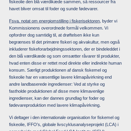
fiskeolie den blå værdikæde sammen, så ressourcer fra
havet bliver omsat til foder og sunde fødevarer.
Fsva. notat om energiomstilling i fiskerisektoren
, byder vi
Kommissionens overordnede formål velkommen. Vi
opfordrer dog samtidig til, at drøftelsen ikke kun
begrænses til det primære fiskeri og akvakultur, men også
inkluderer fiskeforarbejdningssektoren, der er bindeleddet i
den blå værdikæde og som omsætter råvarer til produkter,
hvad enten disse er rettet mod direkte eller indirekte human
konsum. Særligt produktionen af dansk fiskemel og
fiskeolie har en væsentlige lavere klimapåvirkning end
andre landbaserede ingredienser: Ved at styrke og
fastholde produktionen af disse mere klimavenlige
ingredienser, kan der dannes grundlag for foder og
fødevareproduktion med lavere klimapåvirkning.
Vi deltager i den internationale organisation for fiskemel og
fiskeolie, IFFO’s, globale livscyklusanalyseprojekt (LCA) i