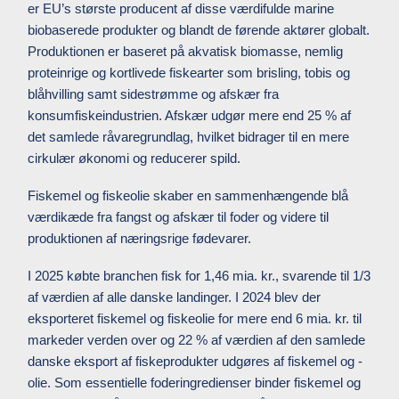
er EU’s største producent af disse værdifulde marine
biobaserede produkter og blandt de førende aktører globalt.
Produktionen er baseret på akvatisk biomasse, nemlig
proteinrige og kortlivede fiskearter som brisling, tobis og
blåhvilling samt sidestrømme og afskær fra
konsumfiskeindustrien. Afskær udgør mere end 25 % af
det samlede råvaregrundlag, hvilket bidrager til en mere
cirkulær økonomi og reducerer spild.
Fiskemel og fiskeolie skaber en sammenhængende blå
værdikæde fra fangst og afskær til foder og videre til
produktionen af næringsrige fødevarer.
I 2025 købte branchen fisk for 1,46 mia. kr., svarende til 1/3
af værdien af alle danske landinger. I 2024 blev der
eksporteret fiskemel og fiskeolie for mere end 6 mia. kr. til
markeder verden over og 22 % af værdien af den samlede
danske eksport af fiskeprodukter udgøres af fiskemel og -
olie. Som essentielle foderingredienser binder fiskemel og