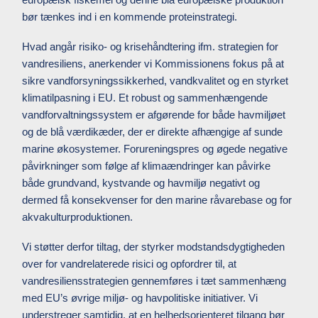
bør tænkes ind i en kommende proteinstrategi.
Hvad angår risiko- og krisehåndtering ifm. strategien for
vandresiliens, anerkender vi Kommissionens fokus på at
sikre vandforsyningssikkerhed, vandkvalitet og en styrket
klimatilpasning i EU. Et robust og sammenhængende
vandforvaltningssystem er afgørende for både havmiljøet
og de blå værdikæder, der er direkte afhængige af sunde
marine økosystemer. Forureningspres og øgede negative
påvirkninger som følge af klimaændringer kan påvirke
både grundvand, kystvande og havmiljø negativt og
dermed få konsekvenser for den marine råvarebase og for
akvakulturproduktionen.
Vi støtter derfor tiltag, der styrker modstandsdygtigheden
over for vandrelaterede risici og opfordrer til, at
vandresiliensstrategien gennemføres i tæt sammenhæng
med EU’s øvrige miljø- og havpolitiske initiativer. Vi
understreger samtidig, at en helhedsorienteret tilgang bør