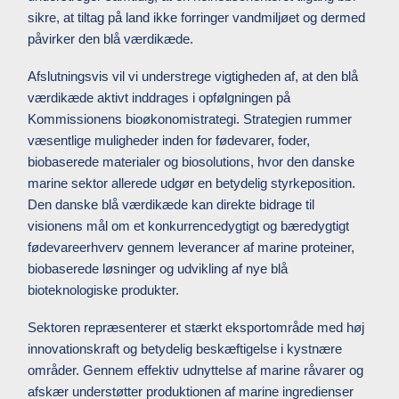
sikre, at tiltag på land ikke forringer vandmiljøet og dermed
påvirker den blå værdikæde.
Afslutningsvis vil vi understrege vigtigheden af, at den blå
værdikæde aktivt inddrages i opfølgningen på
Kommissionens bioøkonomistrategi. Strategien rummer
væsentlige muligheder inden for fødevarer, foder,
biobaserede materialer og biosolutions, hvor den danske
marine sektor allerede udgør en betydelig styrkeposition.
Den danske blå værdikæde kan direkte bidrage til
visionens mål om et konkurrencedygtigt og bæredygtigt
fødevareerhverv gennem leverancer af marine proteiner,
biobaserede løsninger og udvikling af nye blå
bioteknologiske produkter.
Sektoren repræsenterer et stærkt eksportområde med høj
innovationskraft og betydelig beskæftigelse i kystnære
områder. Gennem effektiv udnyttelse af marine råvarer og
afskær understøtter produktionen af marine ingredienser