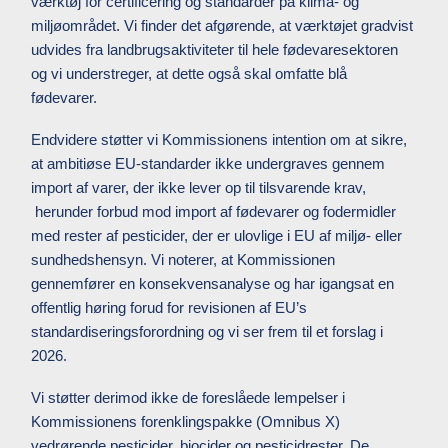
værktøj for certificering og standarder på klima- og
miljøområdet. Vi finder det afgørende, at værktøjet gradvist
udvides fra landbrugsaktiviteter til hele fødevaresektoren
og vi understreger, at dette også skal omfatte blå
fødevarer.
Endvidere støtter vi Kommissionens intention om at sikre,
at ambitiøse EU-standarder ikke undergraves gennem
import af varer, der ikke lever op til tilsvarende krav,
herunder forbud mod import af fødevarer og fodermidler
med rester af pesticider, der er ulovlige i EU af miljø- eller
sundhedshensyn. Vi noterer, at Kommissionen
gennemfører en konsekvensanalyse og har igangsat en
offentlig høring forud for revisionen af EU’s
standardiseringsforordning og vi ser frem til et forslag i
2026.
Vi støtter derimod ikke de foreslåede lempelser i
Kommissionens forenklingspakke (Omnibus X)
vedrørende pesticider, biocider og pesticidrester. De