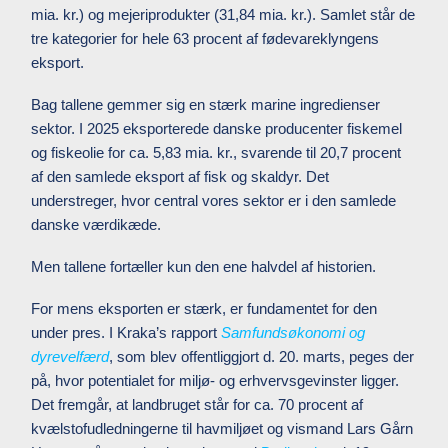
mia. kr.) og mejeriprodukter (31,84 mia. kr.). Samlet står de
tre kategorier for hele 63 procent af fødevareklyngens
eksport.
Bag tallene gemmer sig en stærk marine ingredienser
sektor. I 2025 eksporterede danske producenter fiskemel
og fiskeolie for ca. 5,83 mia. kr., svarende til 20,7 procent
af den samlede eksport af fisk og skaldyr. Det
understreger, hvor central vores sektor er i den samlede
danske værdikæde.
Men tallene fortæller kun den ene halvdel af historien.
For mens eksporten er stærk, er fundamentet for den
under pres. I Kraka’s rapport
Samfundsøkonomi og
dyrevelfærd
, som blev offentliggjort d. 20. marts, peges der
på, hvor potentialet for miljø- og erhvervsgevinster ligger.
Det fremgår, at landbruget står for ca. 70 procent af
kvælstofudledningerne til havmiljøet og vismand Lars Gårn