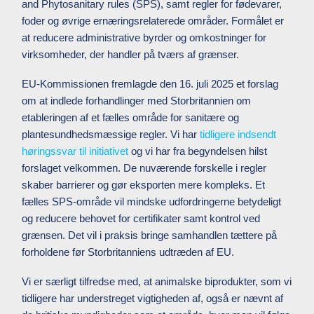
and Phytosanitary rules (SPS), samt regler for fødevarer,
foder og øvrige ernæringsrelaterede områder. Formålet er
at reducere administrative byrder og omkostninger for
virksomheder, der handler på tværs af grænser.
EU-Kommissionen fremlagde den 16. juli 2025 et forslag
om at indlede forhandlinger med Storbritannien om
etableringen af et fælles område for sanitære og
plantesundhedsmæssige regler. Vi har
tidligere indsendt
høringssvar til initiativet
og vi har fra begyndelsen hilst
forslaget velkommen. De nuværende forskelle i regler
skaber barrierer og gør eksporten mere kompleks. Et
fælles SPS-område vil mindske udfordringerne betydeligt
og reducere behovet for certifikater samt kontrol ved
grænsen. Det vil i praksis bringe samhandlen tættere på
forholdene før Storbritanniens udtræden af EU.
Vi er særligt tilfredse med, at animalske biprodukter, som vi
tidligere har understreget vigtigheden af, også er nævnt af