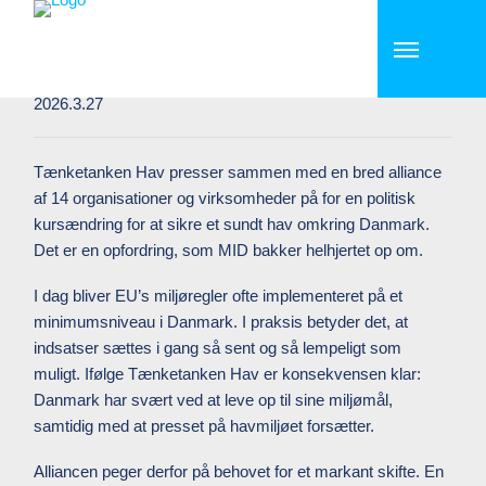
Ny alliance presser på for højere
ambitioner i havmiljøpolitikken
2026.3.27
Tænketanken Hav presser sammen med en bred alliance
af 14 organisationer og virksomheder på for en politisk
kursændring for at sikre et sundt hav omkring Danmark.
Det er en opfordring, som MID bakker helhjertet op om.
I dag bliver EU’s miljøregler ofte implementeret på et
minimumsniveau i Danmark. I praksis betyder det, at
indsatser sættes i gang så sent og så lempeligt som
muligt. Ifølge Tænketanken Hav er konsekvensen klar:
Danmark har svært ved at leve op til sine miljømål,
samtidig med at presset på havmiljøet forsætter.
Alliancen peger derfor på behovet for et markant skifte. En