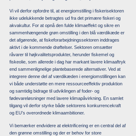
Vi vil derfor opfordre til, at energiomstilling i fiskerisektoren
ikke udelukkende betragtes ud fra det primære fiskeri og
akvakultur. For at opnå den fulde klimaeffekt og sikre en
sammenhængende grøn omstilling i den blå værdikæde er
det afgørende, at fiskeforarbejdningssektoren inddrages
aktivt i de kommende drøftelser. Sektoren omsætter
råvarer til højkvalitetsprodukter, herunder fiskemel og
fiskeolie, som allerede i dag har markant lavere klimaaftryk
end sammenlignelige plantebaserede alternativer. Ved at
integrere denne del af værdikæden i energiomstillingen kan
vi både understøtte en mere ressourceeffektiv produktion
og samtidig bidrage til udviklingen af foder- og
fødevareløsninger med lavere klimapåvirkning. En samlet
tilgang vil derfor styrke både sektorens konkurrencekraft
og EU’s overordnede klimaambitioner.
Vi bemærker endvidere at elektrificering er en central del af
den grønne omstilling og der er behov for store