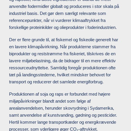
anvendte fodermidler globalt og produceres i stor skala på
industriel basis. Det gør dem særligt relevante som
referencepunkter, når vi vurderer klimaaftrykket fra
forskellige proteinkilder og olieprodukter i foderindustrien.
Der er flere grunde til, at fiskemel og fiskeolie generelt har
en lavere klimapåvirkning. Når produkterne stammer fra
biprodukter og reststrømme fra fiskeriet, tilskrives de en
lavere miljøbelastning, da de bidrager til en mere effektiv
ressourceudnyttelse. Samtidig foregår produktionen ofte
tæt på landingsstederne, hvilket mindsker behovet for
transport og reducerer det samlede energiforbrug.
Produktionen af soja og raps er forbundet med højere
miljøpåvirkninger blandt andet som følge af
arealanvendelsen, herunder skovrydning i Sydamerika,
samt anvendelse af kunstvanding, gødning og pesticider.
Hertil kommer lange transportkæder og energikrævende
processer, som yderligere øger CO₂-aftrykket.