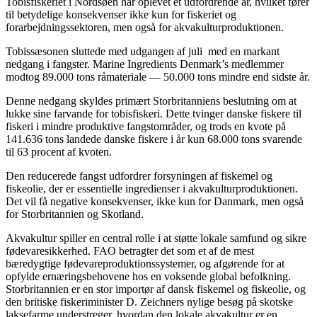
Tobisfiskeriet i Nordsøen har oplevet et udfordrende år, hvilket fører
til betydelige konsekvenser ikke kun for fiskeriet og
forarbejdningssektoren, men også for akvakulturproduktionen.
Tobissæsonen sluttede med udgangen af juli med en markant
nedgang i fangster. Marine Ingredients Denmark’s medlemmer
modtog 89.000 tons råmateriale — 50.000 tons mindre end sidste år.
Denne nedgang skyldes primært Storbritanniens beslutning om at
lukke sine farvande for tobisfiskeri. Dette tvinger danske fiskere til
fiskeri i mindre produktive fangstområder, og trods en kvote på
141.636 tons landede danske fiskere i år kun 68.000 tons svarende
til 63 procent af kvoten.
Den reducerede fangst udfordrer forsyningen af fiskemel og
fiskeolie, der er essentielle ingredienser i akvakulturproduktionen.
Det vil få negative konsekvenser, ikke kun for Danmark, men også
for Storbritannien og Skotland.
Akvakultur spiller en central rolle i at støtte lokale samfund og sikre
fødevaresikkerhed. FAO betragter det som et af de mest
bæredygtige fødevareproduktionssystemer, og afgørende for at
opfylde ernæringsbehovene hos en voksende global befolkning.
Storbritannien er en stor importør af dansk fiskemel og fiskeolie, og
den britiske fiskeriminister D. Zeichners nylige besøg på skotske
laksefarme understreger, hvordan den lokale akvakultur er en