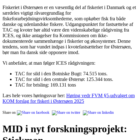
Fiskeriet i Østersøen er en væsentlig del af fiskeriet i Danmark og et
særdeles vigtigt råvaregrundlag for
fiskeforarbejdningsvirksomhederne, som opkøber fisk fra både
danske og udenlandske fiskere. Udgangspunktet for fastsættelse af
TAC og kvoter bør altid være den videnskabelige rådgivning fra
ICES, og ikke antagelser fra Kommissionen om ikke-
dokumenterede sammenhænge i fiskerier og økosystemer. Denne
tendens, som har vundet indpas i kvotefastsættelser for Østersøen,
bør man fra dansk side opponere imod.
Vi anbefaler, at man følger ICES rådgivningen:
TAC for sild i den Botniske Bugt: 74.515 tons.
TAC for sild i den centrale Østersø: 125.344 tons.
TAC for brisling: 169.131 tons
Læs hele vores høringssvar her:
Høring vedr FVM §5-udvalget om
KOM forslag for fiskeri i Østersøen 2025
Share on
MID i nyt forskningsprojekt: