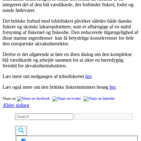
integreret del af den blå værdikæde, der forbinder fiskeri, foder og
sunde fødevarer.
Det britiske forbud mod tobisfiskeri påvirker således både danske
fiskere og skotske lakseopdrættere, som er afhængige af en stabil
forsyning af fiskemel og fiskeolie. Den reducerede tilgængelighed af
disse marine ingredienser kan få betydelige konsekvenser for hele
den europæiske akvakultursektor.
Derfor er det afgørende at føre en åben dialog om den komplekse
blå værdikæde og arbejde sammen for at sikre en bæredygtig
fremtid for akvakulturindustrien.
Læs mere om nedgangen af tobisfiskeriet
her
.
Læs også mere om den britiske fiskeriministers besøg
her
.
Share on
Navigation
Ældre indlæg
til
indlæg