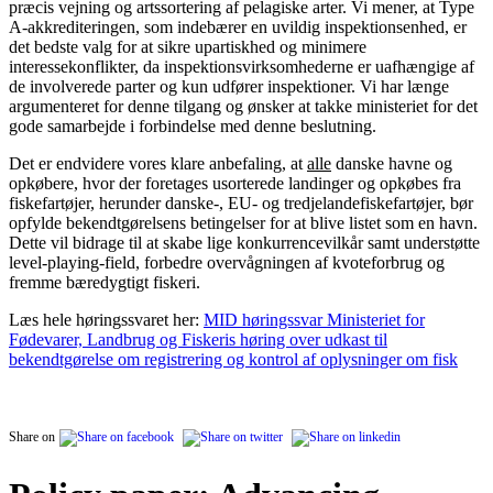
præcis vejning og artssortering af pelagiske arter. Vi mener, at Type
A-akkrediteringen, som indebærer en uvildig inspektionsenhed, er
det bedste valg for at sikre upartiskhed og minimere
interessekonflikter, da inspektionsvirksomhederne er uafhængige af
de involverede parter og kun udfører inspektioner. Vi har længe
argumenteret for denne tilgang og ønsker at takke ministeriet for det
gode samarbejde i forbindelse med denne beslutning.
Det er endvidere vores klare anbefaling, at
alle
danske havne og
opkøbere, hvor der foretages usorterede landinger og opkøbes fra
fiskefartøjer, herunder danske-, EU- og tredjelandefiskefartøjer, bør
opfylde bekendtgørelsens betingelser for at blive listet som en havn.
Dette vil bidrage til at skabe lige konkurrencevilkår samt understøtte
level-playing-field, forbedre overvågningen af kvoteforbrug og
fremme bæredygtigt fiskeri.
Læs hele høringssvaret her:
MID høringssvar Ministeriet for
Fødevarer, Landbrug og Fiskeris høring over udkast til
bekendtgørelse om registrering og kontrol af oplysninger om fisk
Share on