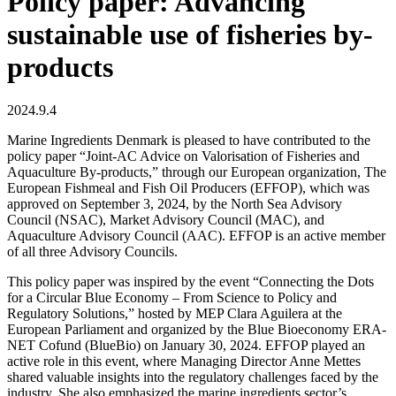
Policy paper: Advancing
sustainable use of fisheries by-
products
2024.9.4
Marine Ingredients Denmark is pleased to have contributed to the
policy paper “Joint-AC Advice on Valorisation of Fisheries and
Aquaculture By-products,” through our European organization, The
European Fishmeal and Fish Oil Producers (EFFOP), which was
approved on September 3, 2024, by the North Sea Advisory
Council (NSAC), Market Advisory Council (MAC), and
Aquaculture Advisory Council (AAC). EFFOP is an active member
of all three Advisory Councils.
This policy paper was inspired by the event “Connecting the Dots
for a Circular Blue Economy – From Science to Policy and
Regulatory Solutions,” hosted by MEP Clara Aguilera at the
European Parliament and organized by the Blue Bioeconomy ERA-
NET Cofund (BlueBio) on January 30, 2024. EFFOP played an
active role in this event, where Managing Director Anne Mettes
shared valuable insights into the regulatory challenges faced by the
industry. She also emphasized the marine ingredients sector’s