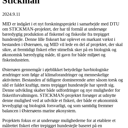
Stickman
2024.9.11
MID er indgået i et nyt forskningsprojekt i samarbejde med DTU
om STICKMAN-projektet, der har til formål at undersøge
bæredygtig produktion af fiskemel og fiskeolie fra trepigget
hundestejle. Denne lille fiskeart har oplevet en markant vækst i
bestanden i Østersøen, og MID vil lede en del af projektet, der skal
sikre, at fremtidigt fiskeri efter stimefisk sker på en biologisk og
økonomisk bæredygtig måde, til gavn for både miljøet og
fiskeindustrien.
Østersøen gennemgår i øjeblikket betydelige havbiologiske
ændringer som følge af klimaforandringer og menneskelige
aktiviteter. Bestanden af tidligere dominerende arter såsom torsk og
sild er faldet kraftigt, mens trepigget hundestejle har spredt sig.
Denne udvikling skaber både udfordringer og nye muligheder for
fiskeriforvaltningen. STICKMAN-projektet forsøger at udnytte
denne mulighed ved at udvikle et fiskeri, der både er økonomisk
levedygtigt og biologisk forsvarligt, og som samtidig fremmer
balancen i Østersøens marine økosystem.
Projektets fokus er at undersøge mulighederne for at etablere et
målrettet fiskeri efter trepigget hundestejle baseret på en