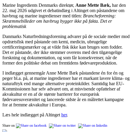
Marine Ingredients Denmarks direktør,
Anne Mette Bæk,
har den
22. maj 2026 udgivet et debatindlæg i Altinget om påstandene om
havbrug og marine ingredienser med titlen:
Brancheforening:
Skræmmebilleder om havbrug bygger ikke på fakta. Det er
problematisk
Danmarks Naturfredningsforening advarer på de sociale medier mod
opdrætsfisk med påstande om kemi, medicin, ubrugelige
certificeringsmærker og at vilde fisk ikke kan bruges som fodder.
Det er påstande, der ikke stemmer overens med den tilgængelige
forskning og dokumentation, og som får konsekvenser, når de
former den politiske debat om fremtidens fødevareproduktion.
I indlægget gennemgår Anne Mette Bæk påstandene én for én og
peger bl.a. på, at marine ingredienser har et markant lavere klima- og
naturaftryk end mange alternative proteinkilder. Samtidig har EU-
Kommissionen har selv advaret om, at misvisende opfattelser af
akvakultur er en af de største barrierer for europæisk
fødevaresuverænitet og lancerede sidste år en målrettet kampagne
for at fremme akvakultur i Europa.
Læs hele indlægget på Altinget
her
.
Share on