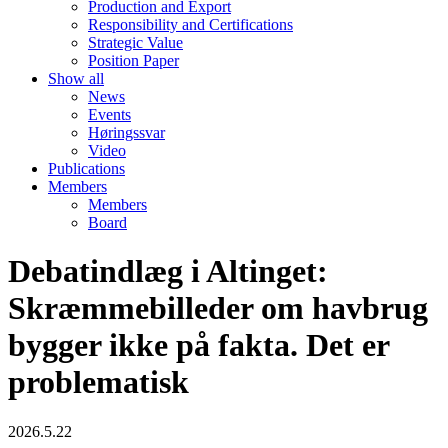
Production and Export
Responsibility and Certifications
Strategic Value
Position Paper
Show all
News
Events
Høringssvar
Video
Publications
Members
Members
Board
Debatindlæg i Altinget:
Skræmmebilleder om havbrug
bygger ikke på fakta. Det er
problematisk
2026.5.22