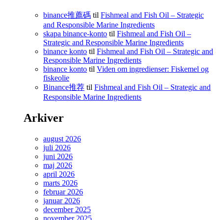
binance推薦碼
til
Fishmeal and Fish Oil – Strategic
and Responsible Marine Ingredients
skapa binance-konto
til
Fishmeal and Fish Oil –
Strategic and Responsible Marine Ingredients
binance konto
til
Fishmeal and Fish Oil – Strategic and
Responsible Marine Ingredients
binance konto
til
Viden om ingredienser: Fiskemel og
fiskeolie
Binance推荐
til
Fishmeal and Fish Oil – Strategic and
Responsible Marine Ingredients
Arkiver
august 2026
juli 2026
juni 2026
maj 2026
april 2026
marts 2026
februar 2026
januar 2026
december 2025
november 2025