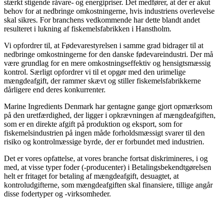
stærkt stigende råvare- og energipriser. Det medfører, at der er akut
behov for at nedbringe omkostningerne, hvis industriens overlevelse
skal sikres. For branchens vedkommende har dette blandt andet
resulteret i lukning af fiskemelsfabrikken i Hanstholm.
Vi opfordrer til, at Fødevarestyrelsen i samme grad bidrager til at
nedbringe omkostningerne for den danske fødevareindustri. Der må
være grundlag for en mere omkostningseffektiv og hensigtsmæssig
kontrol. Særligt opfordrer vi til et opgør med den urimelige
mængdeafgift, der rammer skævt og stiller fiskemelsfabrikkerne
dårligere end deres konkurrenter.
Marine Ingredients Denmark har gentagne gange gjort opmærksom
på den uretfærdighed, der ligger i opkrævningen af mængdeafgiften,
som er en direkte afgift på produktion og eksport, som for
fiskemelsindustrien på ingen måde forholdsmæssigt svarer til den
risiko og kontrolmæssige byrde, der er forbundet med industrien.
Det er vores opfattelse, at vores branche fortsat diskrimineres, i og
med, at visse typer foder (-producenter) i Betalingsbekendtgørelsen
helt er fritaget for betaling af mængdeafgift, desuagtet, at
kontroludgifterne, som mængdeafgiften skal finansiere, tillige angår
disse fodertyper og -virksomheder.