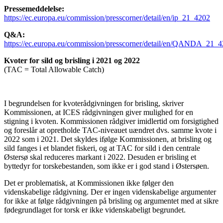
Pressemeddelelse:
https://ec.europa.eu/commission/presscorner/detail/en/ip_21_4202
Q&A:
https://ec.europa.eu/commission/presscorner/detail/en/QANDA_21_
K
voter for sild og brisling i 2021 og 2022
(TAC = Total Allowable Catch)
I begrundelsen for kvoterådgivningen for brisling, skriver
Kommissionen, at ICES rådgivningen
giver mulighed for en
stigning i kvoten.
Kommissionen rådgiver imidlertid om forsigtighed
og foreslår at opretholde TAC-niveauet uændret dvs. samme kvote i
2022 som i 2021.
Det skyldes ifølge Kommissionen, at brisling og
sild fanges i et blandet fiskeri, og at TAC for sild i den centrale
Østersø skal reduceres markant i 2022.
Desuden er brisling et
byttedyr for torskebestanden, som ikke er i god stand i Østersøen.
Det er problematisk, at Kommissionen ikke følger den
videnskabelige rådgivning. Der er ingen videnskabelige argumenter
for ikke at følge rådgivningen på brisling og argumentet med at sikre
fødegrundlaget for torsk er ikke videnskabeligt begrundet.