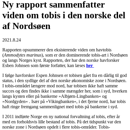
Ny rapport sammenfatter
viden om tobis i den norske del
af Nordsøen
2021.8.24
Rapporten opsummerer den eksisterende viden om havtobis
(
Ammodytes marinus
), som er den dominerende tobis-art i Nordsøen
og langs Norges kyst. Rapporten, der har den norske havforsker
Esben Johnsen som første forfatter,
kan læses
her
I følge havforsker Espen Johnsen er tobisen gået fra en dårlig til god
status, i den sydlige del af den norske økonomiske zone i Nordsøen.
I tobis-området længere mod nord, har tobisen ikke haft samme
succes og den findes ikke i samme mængder her, som i syd, hverken
langs kysten eller på bankerne »Albjørn-Lingbanken« og
»Nordgyden« . Især på »Vikingbanken«, i det fjerne nord, har tobis
haft ringe fremgang sammenlignet med tobis på bankerne i syd.
I 2011 indførte Norge en ny national forvaltning af tobis, efter år
med en forholdsvis lille bestand af tobis. På det tidspunkt var den
norske zone i Nordsøen opdelt i flere tobis-områder. Tobis-