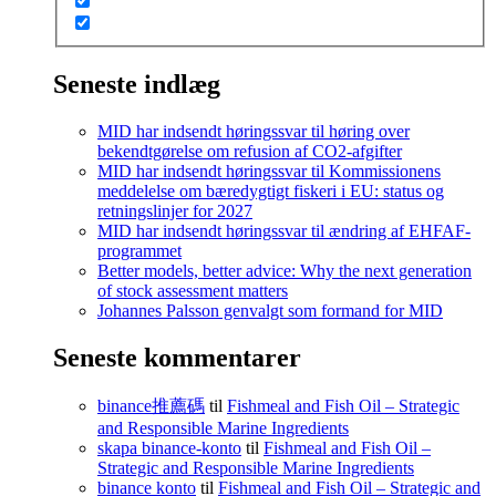
Seneste indlæg
MID har indsendt høringssvar til høring over
bekendtgørelse om refusion af CO2-afgifter
MID har indsendt høringssvar til Kommissionens
meddelelse om bæredygtigt fiskeri i EU: status og
retningslinjer for 2027
MID har indsendt høringssvar til ændring af EHFAF-
programmet
Better models, better advice: Why the next generation
of stock assessment matters
Johannes Palsson genvalgt som formand for MID
Seneste kommentarer
binance推薦碼
til
Fishmeal and Fish Oil – Strategic
and Responsible Marine Ingredients
skapa binance-konto
til
Fishmeal and Fish Oil –
Strategic and Responsible Marine Ingredients
binance konto
til
Fishmeal and Fish Oil – Strategic and