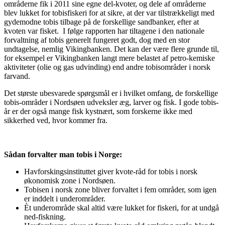
områderne fik i 2011 sine egne del-kvoter, og dele af områderne
blev lukket for tobisfiskeri for at sikre, at der var tilstrækkeligt med
gydemodne tobis tilbage på de forskellige sandbanker, efter at
kvoten var fisket. I følge rapporten har tiltagene i den nationale
forvaltning af tobis generelt fungeret godt, dog med en stor
undtagelse, nemlig Vikingbanken. Det kan der være flere grunde til,
for eksempel er Vikingbanken langt mere belastet af petro-kemiske
aktiviteter (olie og gas udvinding) end andre tobisområder i norsk
farvand.
Det største ubesvarede spørgsmål er i hvilket omfang, de forskellige
tobis-områder i Nordsøen udveksler æg, larver og fisk. I gode tobis-
år er der også mange fisk kystnært, som forskerne ikke med
sikkerhed ved, hvor kommer fra.
Sådan forvalter man tobis i Norge:
Havforskingsinstituttet giver kvote-råd for tobis i norsk
økonomisk zone i Nordsøen.
Tobisen i norsk zone bliver forvaltet i fem områder, som igen
er inddelt i underområder.
Èt underområde skal altid være lukket for fiskeri, for at undgå
ned-fiskning.