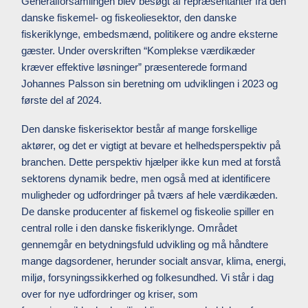
Generalforsamlingen blev besøgt af repræsentanter fra den
danske fiskemel- og fiskeoliesektor, den danske
fiskeriklynge, embedsmænd, politikere og andre eksterne
gæster. Under overskriften “Komplekse værdikæder
kræver effektive løsninger” præsenterede formand
Johannes Palsson sin beretning om udviklingen i 2023 og
første del af 2024.
Den danske fiskerisektor består af mange forskellige
aktører, og det er vigtigt at bevare et helhedsperspektiv på
branchen. Dette perspektiv hjælper ikke kun med at forstå
sektorens dynamik bedre, men også med at identificere
muligheder og udfordringer på tværs af hele værdikæden.
De danske producenter af fiskemel og fiskeolie spiller en
central rolle i den danske fiskeriklynge. Området
gennemgår en betydningsfuld udvikling og må håndtere
mange dagsordener, herunder socialt ansvar, klima, energi,
miljø, forsyningssikkerhed og folkesundhed. Vi står i dag
over for nye udfordringer og kriser, som