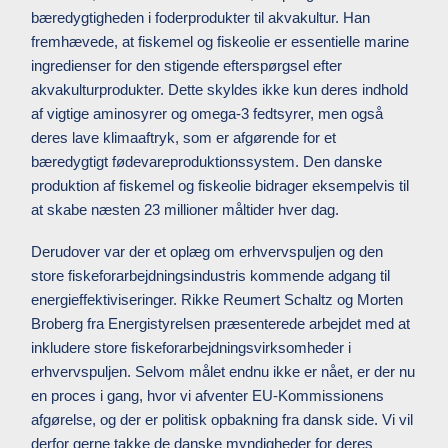
bæredygtigheden i foderprodukter til akvakultur. Han
fremhævede, at fiskemel og fiskeolie er essentielle marine
ingredienser for den stigende efterspørgsel efter
akvakulturprodukter. Dette skyldes ikke kun deres indhold
af vigtige aminosyrer og omega-3 fedtsyrer, men også
deres lave klimaaftryk, som er afgørende for et
bæredygtigt fødevareproduktionssystem. Den danske
produktion af fiskemel og fiskeolie bidrager eksempelvis til
at skabe næsten 23 millioner måltider hver dag.
Derudover var der et oplæg om erhvervspuljen og den
store fiskeforarbejdningsindustris kommende adgang til
energieffektiviseringer. Rikke Reumert Schaltz og Morten
Broberg fra Energistyrelsen præsenterede arbejdet med at
inkludere store fiskeforarbejdningsvirksomheder i
erhvervspuljen. Selvom målet endnu ikke er nået, er der nu
en proces i gang, hvor vi afventer EU-Kommissionens
afgørelse, og der er politisk opbakning fra dansk side. Vi vil
derfor gerne takke de danske myndigheder for deres