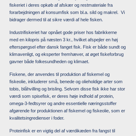
fiskeriet i deres opkøb af afskær og restmateriale fra
forarbejdningen af konsumfisk som bl.a. sild og makrel. Vi
bidrager dermed til at sikre værdi af hele fisken.
Industrifiskeriet har opnået gode priser hos fabrikkerne
med en kilopris på næsten 3 kr., hvilket afspejler en høj
efterspørgsel efter dansk fanget fisk. Fisk er både sundt og
klimavenligt, og eksperter fremhæver, at øget fiskeforbrug
gavner både folkesundheden og klimaet.
Fiskene, der anvendes til produktion af fiskemel og
fiskeolie, inkluderer små, benede og olieholdige arter som
tobis, blåhvilling og brisling. Selvom disse fisk ikke har stor
værdi som spisefisk, er deres høje indhold af protein,
omega-3-fedtsyrer og andre essentielle næringsstoffer
afgørende for produktionen af fiskemel og fiskeolie, som er
kvalitetsingredienser i foder.
Proteinfisk er en vigtig del af værdikæden fra fangst til