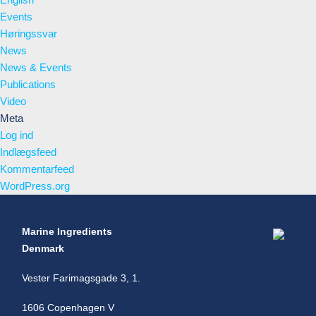
Events
Høringssvar
News
News & Events
Publications
Video
Meta
Log ind
Indlægsfeed
Kommentarfeed
WordPress.org
Marine Ingredients
Denmark
Vester Farimagsgade 3, 1.
1606 Copenhagen V