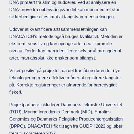
DNA primært fra slim og hudceller. Ved at analysere en
DNA-prøve fra opbevaringsvandet kan man med ret stor
sikkerhed give et estimat af fangstsammensætningen.
Udover at kvantificere artssammensætningen kan
DNACATCH’s metode også bruges kvalitativt. Metoden er
ekstremt sensitiv og kan opdage arter ned til promille-
niveau. Derfor kan man identificere selv små mængder af
arter, man absolut ikke ønsker som bifangst.
Vi ser positivt på projektet, da det kan åbne døren for nye
teknologier og mere effektive måder at registrere fangster
på. Korrekte registreringer er afgørende for bæredygtigt
fiskeri.
Projektpartnere inkluderer Danmarks Tekniske Universitet
(DTU), Marine Ingredients Denmark (MID), Eurofins
Genomics og Danmarks Pelagiske Producentorganisation
(DPPO). DNACATCH fik tilsagn fra GUDP i 2023 og løber
frem til sommeren 2027.