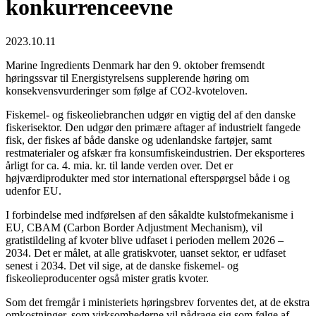
konkurrenceevne
2023.10.11
Marine Ingredients Denmark har den 9. oktober fremsendt
høringssvar til Energistyrelsens supplerende høring om
konsekvensvurderinger som følge af CO2-kvoteloven.
Fiskemel- og fiskeoliebranchen udgør en vigtig del af den danske
fiskerisektor. Den udgør den primære aftager af industrielt fangede
fisk, der fiskes af både danske og udenlandske fartøjer, samt
restmaterialer og afskær fra konsumfiskeindustrien. Der eksporteres
årligt for ca. 4. mia. kr. til lande verden over. Det er
højværdiprodukter med stor international efterspørgsel både i og
udenfor EU.
I forbindelse med indførelsen af den såkaldte kulstofmekanisme i
EU, CBAM (Carbon Border Adjustment Mechanism), vil
gratistildeling af kvoter blive udfaset i perioden mellem 2026 –
2034. Det er målet, at alle gratiskvoter, uanset sektor, er udfaset
senest i 2034. Det vil sige, at de danske fiskemel- og
fiskeolieproducenter også mister gratis kvoter.
Som det fremgår i ministeriets høringsbrev forventes det, at de ekstra
omkostninger, som virksomhederne vil pådrage sig som følge af