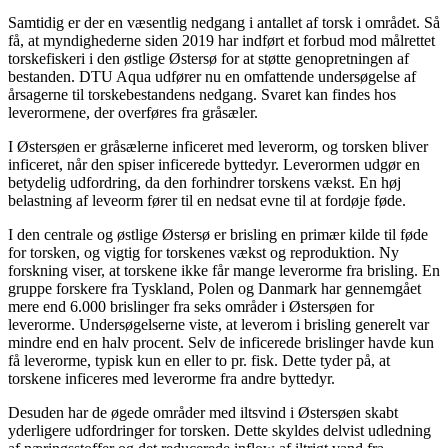
Samtidig er der en væsentlig nedgang i antallet af torsk i området. Så
få, at myndighederne siden 2019 har indført et forbud mod målrettet
torskefiskeri i den østlige Østersø for at støtte genopretningen af
bestanden. DTU Aqua udfører nu en omfattende undersøgelse af
årsagerne til torskebestandens nedgang. Svaret kan findes hos
leverormene, der overføres fra gråsæler.
I Østersøen er gråsælerne inficeret med leverorm, og torsken bliver
inficeret, når den spiser inficerede byttedyr. Leverormen udgør en
betydelig udfordring, da den forhindrer torskens vækst. En høj
belastning af leveorm fører til en nedsat evne til at fordøje føde.
I den centrale og østlige Østersø er brisling en primær kilde til føde
for torsken, og vigtig for torskenes vækst og reproduktion. Ny
forskning viser, at torskene ikke får mange leverorme fra brisling. En
gruppe forskere fra Tyskland, Polen og Danmark har gennemgået
mere end 6.000 brislinger fra seks områder i Østersøen for
leverorme. Undersøgelserne viste, at leverom i brisling generelt var
mindre end en halv procent. Selv de inficerede brislinger havde kun
få leverorme, typisk kun en eller to pr. fisk. Dette tyder på, at
torskene inficeres med leverorme fra andre byttedyr.
Desuden har de øgede områder med iltsvind i Østersøen skabt
yderligere udfordringer for torsken. Dette skyldes delvist udledning