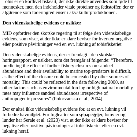
Tobis er en kortlivet fiskeart, der ikke direkte anvendes som føde til
mennesker, men den indeholder vitale proteiner og fedtstoffer, der er
afgørende som foderingredienser i akvakulturproduktionen.
Den videnskabelige evidens er usikker
MID opfordrer den skotske regering til at følge den videnskabelige
evidens, som viser, at der ikke er klare beviser for hverken negative
eller positive påvirkninger ved en evt. lukning af tobisfiskeriet.
Den videnskabelige evidens, der er fremlagt i den skotske
høringsrapport, er usikker, som det fremgår af følgende: “Therefore,
predicting the effect of further fishery closures on sandeel
abundance and their availability to marine top-predators is difficult,
as the effect of the closure could be concealed by other sources of
mortality. This could be reflected in the data following 2000, as
other factors such as environmental forcing or high natural mortality
rates may influence sandeel abundances irrespective of
anthropogenic pressures” (Poloczanska et al., 2004).
Der er altså ikke videnskabelig evidens for, at en evt. lukning vil
forbedre havmiljøet. For fuglearter som søpapegøjer, lomvier og
lunder har Serale et al. (2023) vist, at der ikke er klare beviser for
negative eller positive påvirkninger af tobisfiskeriet eller en evt.
lukning heraf.