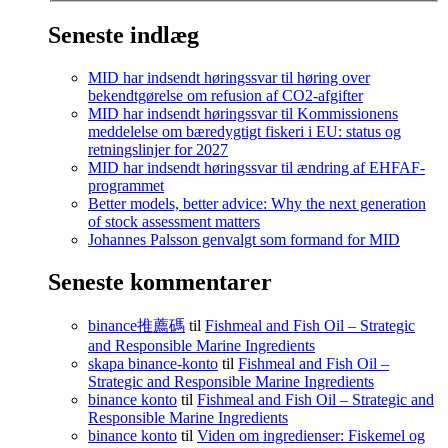
Seneste indlæg
MID har indsendt høringssvar til høring over
bekendtgørelse om refusion af CO2-afgifter
MID har indsendt høringssvar til Kommissionens
meddelelse om bæredygtigt fiskeri i EU: status og
retningslinjer for 2027
MID har indsendt høringssvar til ændring af EHFAF-
programmet
Better models, better advice: Why the next generation
of stock assessment matters
Johannes Palsson genvalgt som formand for MID
Seneste kommentarer
binance推薦碼
til
Fishmeal and Fish Oil – Strategic
and Responsible Marine Ingredients
skapa binance-konto
til
Fishmeal and Fish Oil –
Strategic and Responsible Marine Ingredients
binance konto
til
Fishmeal and Fish Oil – Strategic and
Responsible Marine Ingredients
binance konto
til
Viden om ingredienser: Fiskemel og