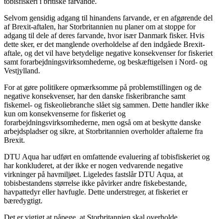
tobisfiskeri i britiske farvande.
Selvom gensidig adgang til hinandens farvande, er en afgørende del
af Brexit-aftalen, har Storbritannien nu planer om at stoppe for
adgang til dele af deres farvande, hvor især Danmark fisker. Hvis
dette sker, er det manglende overholdelse af den indgåede Brexit-
aftale, og det vil have betydelige negative konsekvenser for fiskeriet
samt forarbejdningsvirksomhederne, og beskæftigelsen i Nord- og
Vestjylland.
For at gøre politikere opmærksomme på problemstillingen og de
negative konsekvenser, har den danske fiskeribranche samt
fiskemel- og fiskeoliebranche slået sig sammen. Dette handler ikke
kun om konsekvenserne for fiskeriet og
forarbejdningsvirksomhederne, men også om at beskytte danske
arbejdspladser og sikre, at Storbritannien overholder aftalerne fra
Brexit.
DTU Aqua har udført en omfattende evaluering af tobisfiskeriet og
har konkluderet, at der ikke er nogen vedvarende negative
virkninger på havmiljøet. Ligeledes fastslår DTU Aqua, at
tobisbestandens størrelse ikke påvirker andre fiskebestande,
havpattedyr eller havfugle. Dette understreger, at fiskeriet er
bæredygtigt.
Det er vigtigt at påpege, at Storbritannien skal overholde