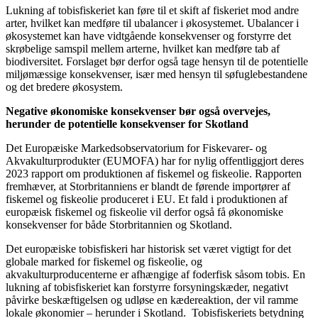
Lukning af tobisfiskeriet kan føre til et skift af fiskeriet mod andre
arter, hvilket kan medføre til ubalancer i økosystemet. Ubalancer i
økosystemet kan have vidtgående konsekvenser og forstyrre det
skrøbelige samspil mellem arterne, hvilket kan medføre tab af
biodiversitet. Forslaget bør derfor også tage hensyn til de potentielle
miljømæssige konsekvenser, især med hensyn til søfuglebestandene
og det bredere økosystem.
Negative økonomiske konsekvenser bør også overvejes,
herunder de potentielle konsekvenser for Skotland
Det Europæiske Markedsobservatorium for Fiskevarer- og
Akvakulturprodukter (EUMOFA) har for nylig offentliggjort deres
2023 rapport om produktionen af fiskemel og fiskeolie. Rapporten
fremhæver, at Storbritanniens er blandt de førende importører af
fiskemel og fiskeolie produceret i EU. Et fald i produktionen af
europæisk fiskemel og fiskeolie vil derfor også få økonomiske
konsekvenser for både Storbritannien og Skotland.
Det europæiske tobisfiskeri har historisk set været vigtigt for det
globale marked for fiskemel og fiskeolie, og
akvakulturproducenterne er afhængige af foderfisk såsom tobis. En
lukning af tobisfiskeriet kan forstyrre forsyningskæder, negativt
påvirke beskæftigelsen og udløse en kædereaktion, der vil ramme
lokale økonomier – herunder i Skotland. Tobisfiskeriets betydning