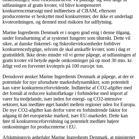
udfasningen af gratis kvoter, vil blive kompenseret
konkurrencemæssigt med indførelsen af CBAM, eftersom
producenterne er beskyttet mod konkurrenter, der ikke er underlagt
kvoteordningen, og dermed mod risikoen for udflytning.
Marine Ingredients Denmark er i nogen grad enig i denne tilgang,
under forudsætning af at systemet fungerer som tiltænkt. Dette vil
sikre, at danske fiskemel- og fiskeolievirksomheder forbliver
konkurrencedygtige, selvom de skal anskaffe kvoter, som i dag er
gratistildelt. Ikke desto mindre vil vi gerne påpege, at udfasningen af
gratis kvoter vil betyde øgede omkostninger på op mod 30 mio. kr.
årligt ved en forventet kvotepris på 100 euro/pr. ton.
Derudover ønsker Marine Ingredients Denmark at påpege, at der er
potentiale for nye uforudsete markedsdynamikker, som potentielt
kan være konkurrenceforvridende. Indførelse af CO2-afgifter med
det formål at reducere kulstoflækage i forbindelse med import af
varer fra tredjelande, især inden for energi- og CO2-intensive
sektorer, kan medføre øget handel mellem regioner uden for Europa.
De nye CO2-afgifter kan derfor være en forhindrende faktor for
adgang til det europæiske marked, især EU-markedet. Dette kan
føre til konkurrenceforvridning og potentielt medføre højere
omkostninger for producenterne i EU.
Afslutningsvis anbefaler Marine Ingredients Denmark, at ministeriet