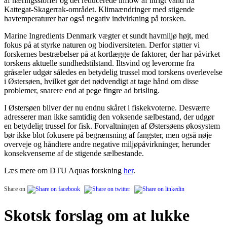
af næringsstoffer og det reducerede inflow af iltrigt vand fra
Kattegat-Skagerrak-området. Klimaændringer med stigende
havtemperaturer har også negativ indvirkning på torsken.
Marine Ingredients Denmark vægter et sundt havmiljø højt, med
fokus på at styrke naturen og biodiversiteten. Derfor støtter vi
forskernes bestræbelser på at kortlægge de faktorer, der har påvirket
torskens aktuelle sundhedstilstand. Iltsvind og leverorme fra
gråsæler udgør således en betydelig trussel mod torskens overlevelse
i Østersøen, hvilket gør det nødvendigt at tage hånd om disse
problemer, snarere end at pege fingre ad brisling.
I Østersøen bliver der nu endnu skåret i fiskekvoterne. Desværre
adresserer man ikke samtidig den voksende sælbestand, der udgør
en betydelig trussel for fisk. Forvaltningen af Østersøens økosystem
bør ikke blot fokusere på begrænsning af fangster, men også nøje
overveje og håndtere andre negative miljøpåvirkninger, herunder
konsekvenserne af de stigende sælbestande.
Læs mere om DTU Aquas forskning
her
.
Share on
Skotsk forslag om at lukke