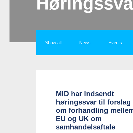
Høringssva
Show all
News
Events
MID har indsendt
høringssvar til forslag
om forhandling melle
EU og UK om
samhandelsaftale