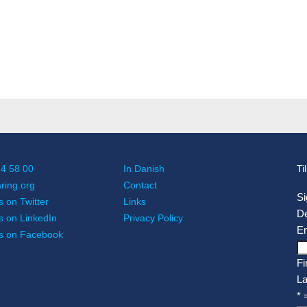
14 58 00
In Danish
Ti
ing.org
Contact
Si
s on Twitter
Links
D
s on LinkedIn
Privacy Policy
Em
us on Facebook
Fi
L
* 