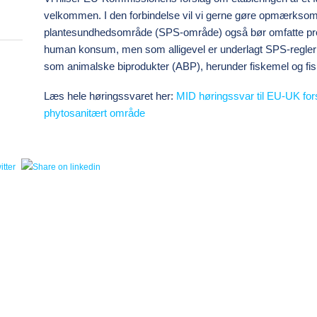
velkommen. I den forbindelse vil vi gerne gøre opmærkso
plantesundhedsområde (SPS-område) også bør omfatte produk
human konsum, men som alligevel er underlagt SPS-regler 
som animalske biprodukter (ABP), herunder fiskemel og fis
Læs hele høringssvaret her:
MID høringssvar til EU-UK fors
phytosanitært område