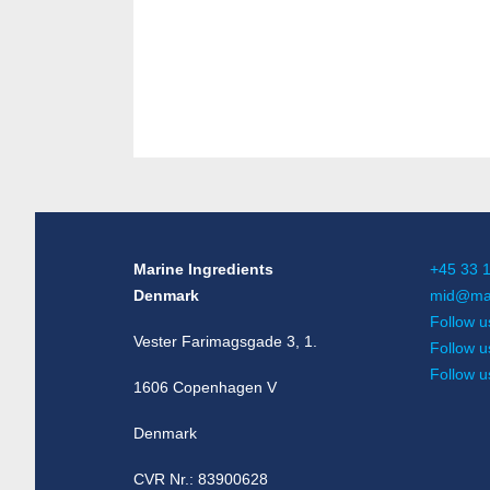
Marine Ingredients
+45 33 
Denmark
mid@mar
Follow u
Vester Farimagsgade 3, 1.
Follow u
Follow 
1606 Copenhagen V
Denmark
CVR Nr.: 83900628