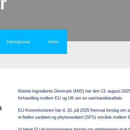
r
Høringssvar
Video
Marine Ingredients Denmark (MID) har den 13. august 2025 
forhandling mellem EU og UK om en samhandelsaftale.
m
EU-Kommissionen har d. 16. juli 2025 fremsat forslag om a
et fælles sanitært og phytosanitært (SPS) område mellem
Vi hilser EU-Kommissionens forslag om etableringen af et 