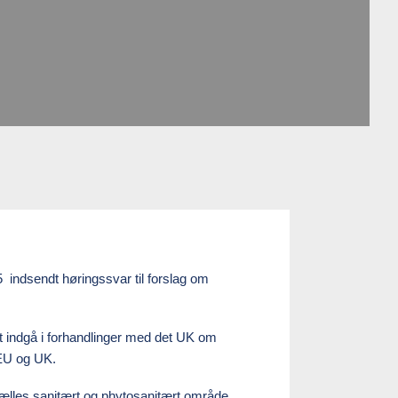
indsendt høringssvar til forslag om
t indgå i forhandlinger med det UK om
 EU og UK.
fælles sanitært og phytosanitært område