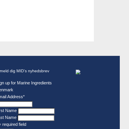
lmeld dig MID’s nyhedsbrev
gn up for Marine Ingredients
enmark
ail Address
*
rst Name
ast Name
= required field