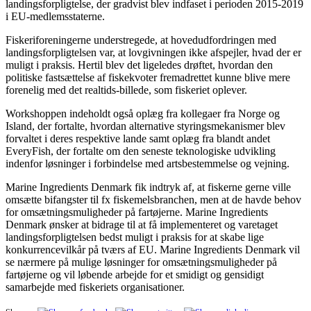
landingsforpligtelse, der gradvist blev indfaset i perioden 2015-2019
i EU-medlemsstaterne.
Fiskeriforeningerne understregede, at hovedudfordringen med
landingsforpligtelsen var, at lovgivningen ikke afspejler, hvad der er
muligt i praksis. Hertil blev det ligeledes drøftet, hvordan den
politiske fastsættelse af fiskekvoter fremadrettet kunne blive mere
forenelig med det realtids-billede, som fiskeriet oplever.
Workshoppen indeholdt også oplæg fra kollegaer fra Norge og
Island, der fortalte, hvordan alternative styringsmekanismer blev
forvaltet i deres respektive lande samt oplæg fra blandt andet
EveryFish, der fortalte om den seneste teknologiske udvikling
indenfor løsninger i forbindelse med artsbestemmelse og vejning.
Marine Ingredients Denmark fik indtryk af, at fiskerne gerne ville
omsætte bifangster til fx fiskemelsbranchen, men at de havde behov
for omsætningsmuligheder på fartøjerne. Marine Ingredients
Denmark ønsker at bidrage til at få implementeret og varetaget
landingsforpligtelsen bedst muligt i praksis for at skabe lige
konkurrencevilkår på tværs af EU. Marine Ingredients Denmark vil
se nærmere på mulige løsninger for omsætningsmuligheder på
fartøjerne og vil løbende arbejde for et smidigt og gensidigt
samarbejde med fiskeriets organisationer.