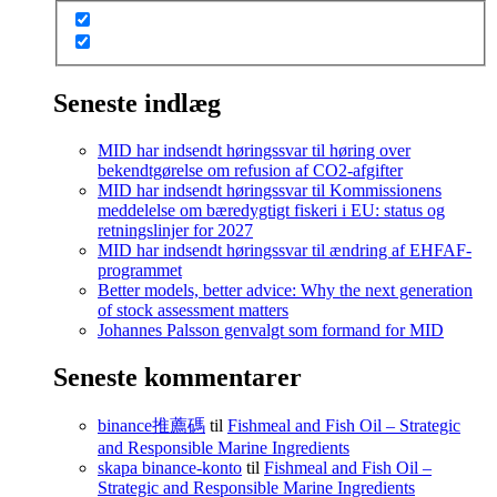
Seneste indlæg
MID har indsendt høringssvar til høring over
bekendtgørelse om refusion af CO2-afgifter
MID har indsendt høringssvar til Kommissionens
meddelelse om bæredygtigt fiskeri i EU: status og
retningslinjer for 2027
MID har indsendt høringssvar til ændring af EHFAF-
programmet
Better models, better advice: Why the next generation
of stock assessment matters
Johannes Palsson genvalgt som formand for MID
Seneste kommentarer
binance推薦碼
til
Fishmeal and Fish Oil – Strategic
and Responsible Marine Ingredients
skapa binance-konto
til
Fishmeal and Fish Oil –
Strategic and Responsible Marine Ingredients