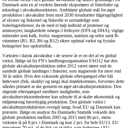
Danmark som en af verdens førende eksportører af fiskefoder og
teknologi i akvakultursektoren. Ambitiøse globale mål for øget
produktion i akvakultur frem mod 2030 forudsætter tilgængelighed
af råvarer og fiskemel og fiskeolie er uerstattelige som
foderingredienser, da de med et højt indhold af proteiner og
aminosyrer, langkædede omega-3 fedtsyrer (EPA og DHA), vigtige
mineraler som kalk, fosfor, magnesium, natrium og selen samt B-
vitaminer (B1, B2, B6 og B12) sikrer optimal vækst og fysiske
betingelser hos opdrætsfisk.
Væksten i dansk akvakultur i de senere år er en del af en global
vækst. Ifølge tal fra FN’s landbrugsorganisation FAO12 har den
globale akvakulturproduktion siden 2012 været større end de
samlede globale landinger i fiskeriet, som stagnerede for mere end
30 år siden. Hvis den voksende globale efterspørgsel efter blå
fødevarer (fisk, skaldyr og tang) skal imødekommes, forventes dette
således primært at ske gennem en øget akvakulturproduktion. Den
stigende efterspørgsel medfører muligheder, som
akvakulturvirksomhederne kan udnytte til at skabe økonomisk og
miljømæssig bæredygtig produktion. Den globale vækst i
akvakulturproduktionen overgår langt, hvad EU og Danmark kan
præstere. Ifølge en analyse fra Danmarks Statistik voksede den
globale produktion mellem 2005 og 2015 med 86 pct., mens
væksten lå på 8 pct. i Danmark og kun 2 pct. for hele EU13. EU
importerer 70 pct. af de fisk og skaldyr, som forbruges i EU.