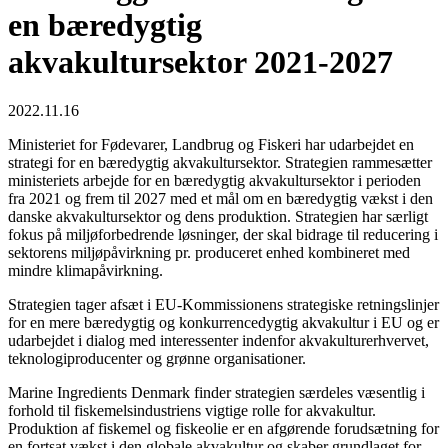
en bæredygtig
akvakultursektor 2021-2027
2022.11.16
Ministeriet for Fødevarer, Landbrug og Fiskeri har udarbejdet en
strategi for en bæredygtig akvakultursektor. Strategien rammesætter
ministeriets arbejde for en bæredygtig akvakultursektor i perioden
fra 2021 og frem til 2027 med et mål om en bæredygtig vækst i den
danske akvakultursektor og dens produktion. Strategien har særligt
fokus på miljøforbedrende løsninger, der skal bidrage til reducering i
sektorens miljøpåvirkning pr. produceret enhed kombineret med
mindre klimapåvirkning.
Strategien tager afsæt i EU-Kommissionens strategiske retningslinjer
for en mere bæredygtig og konkurrencedygtig akvakultur i EU og er
udarbejdet i dialog med interessenter indenfor akvakulturerhvervet,
teknologiproducenter og grønne organisationer.
Marine Ingredients Denmark finder strategien særdeles væsentlig i
forhold til fiskemelsindustriens vigtige rolle for akvakultur.
Produktion af fiskemel og fiskeolie er en afgørende forudsætning for
en fortsat vækst i den globale akvakultur og skaber grundlaget for