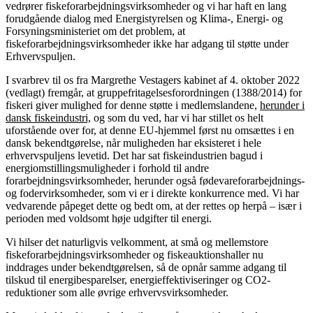
vedrører fiskeforarbejdningsvirksomheder og vi har haft en lang
forudgående dialog med Energistyrelsen og Klima-, Energi- og
Forsyningsministeriet om det problem, at
fiskeforarbejdningsvirksomheder ikke har adgang til støtte under
Erhvervspuljen.
I svarbrev til os fra Margrethe Vestagers kabinet af 4. oktober 2022
(vedlagt) fremgår, at gruppefritagelsesforordningen (1388/2014) for
fiskeri giver mulighed for denne støtte i medlemslandene,
herunder i
dansk fiskeindustri,
og som du ved, har vi har stillet os helt
uforstående over for, at denne EU-hjemmel først nu omsættes i en
dansk bekendtgørelse, når muligheden har eksisteret i hele
erhvervspuljens levetid. Det har sat fiskeindustrien bagud i
energiomstillingsmuligheder i forhold til andre
forarbejdningsvirksomheder, herunder også fødevareforarbejdnings-
og fodervirksomheder, som vi er i direkte konkurrence med. Vi har
vedvarende påpeget dette og bedt om, at der rettes op herpå – især i
perioden med voldsomt høje udgifter til energi.
Vi hilser det naturligvis velkomment, at små og mellemstore
fiskeforarbejdningsvirksomheder og fiskeauktionshaller nu
inddrages under bekendtgørelsen, så de opnår samme adgang til
tilskud til energibesparelser, energieffektiviseringer og CO2-
reduktioner som alle øvrige erhvervsvirksomheder.