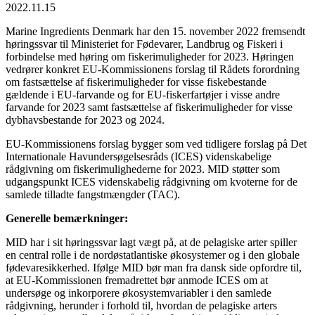
2022.11.15
Marine Ingredients Denmark har den 15. november 2022 fremsendt
høringssvar til Ministeriet for Fødevarer, Landbrug og Fiskeri i
forbindelse med høring om fiskerimuligheder for 2023. Høringen
vedrører konkret EU-Kommissionens forslag til Rådets forordning
om fastsættelse af fiskerimuligheder for visse fiskebestande
gældende i EU-farvande og for EU-fiskerfartøjer i visse andre
farvande for 2023 samt fastsættelse af fiskerimuligheder for visse
dybhavsbestande for 2023 og 2024.
EU-Kommissionens forslag bygger som ved tidligere forslag på Det
Internationale Havundersøgelsesråds (ICES) videnskabelige
rådgivning om fiskerimulighederne for 2023. MID støtter som
udgangspunkt ICES videnskabelig rådgivning om kvoterne for de
samlede tilladte fangstmængder (TAC).
Generelle bemærkninger:
MID har i sit høringssvar lagt vægt på, at de pelagiske arter spiller
en central rolle i de nordøstatlantiske økosystemer og i den globale
fødevaresikkerhed. Ifølge MID bør man fra dansk side opfordre til,
at EU-Kommissionen fremadrettet bør anmode ICES om at
undersøge og inkorporere økosystemvariabler i den samlede
rådgivning, herunder i forhold til, hvordan de pelagiske arters