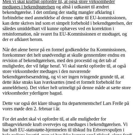
Men vi skal kraftigt opfordre til, at også store virksomheder
medtages i bekendtgørelsen
og altså i udkastet til ændret
bekendtgørelse. I det omfang der stadig mangler afklaring i
forbindelse med anmeldelse af denne støtte til EU-kommissionen,
kan dette skrives ind som et simpelt forbehold i bekendtgørelsen, der
således umiddelbart vil kunne ophæves ved en korrektion i
retsinformation, når svaret fra EU-Kommissionen er modtaget, og
der er afklaret herom.
Når det alene beror på en formel godkendelse fra Kommissionen,
forekommer det helt unødvendigt at skulle gennemføre endnu en
revision af bekendtgørelsen, med den procestid og det tab af
muligheder, der vil følge heraf. Vi skal stærkt opfordre til, at også
store virksomheder medtages i den nuværende
bekendtgørelsesændring, og vi ser ingen tvingende grunde til, at
dette ikke straks kan iværksættes (med et formelt forbehold for
anmeldelsen). Det virker helt urimeligt på denne måde at sætte store
virksomheder yderligere bagud.
Dette var også det klare tilsagn fra departementschef Lars Frelle på
vores møde den 2. februar i år.
For det andet skal vi opfordre til, at alle muligheder for
tilbagevirkende kraft overvejes og medtages i bekendtgørelsen. Vi
har haft EU-statsstøtte-hjemmelen til tilskud fra Erhvervspuljen i