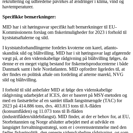
rekruttering og udbredelse påvirkes af ændringer i klima, vind og
havtemperaturer.
Specifikke bemærkninger:
MID har i sit høringssvar specifikt haft bemærkninger til EU-
Kommissionens forslag om fiskerimuligheder for 2023 i forhold til
kyststatsaftalerne og sild.
I kyststatsforhandlingerne fordeles kvoterne om karel, atlanto-
skandisk sild og blåhvilling. MID har i sit høringssvar lagt afgørende
vægt på, at den videnskabelige rådgivning på blåhvilling følges, da
denne er en meget vigtig bestand for fiskemelsproducenterne i både
Danmark samt i hele Nordatlanten. MID opfordrer ligeledes til, at
der findes en politisk aftale om fordeling af arterne marekl, NVG
sild og blåhvilling.
I forhold til sild anbefaler MID at følge den videnskabelige
rådgivning udarbejdet af ICES, der er baseret på MSY-metoden og
med en fastsættelse af en samlet tilladt fangstmængde (TAC) for
2023 på 414.886 tons, dvs. 403.813 tons til A-flåden
(konsumflåden) og 11.073 tons til B-flåden
(industriflåden/sildebifangst). MID finder, at der er behov for, at EU,
Storbritannien og Norge afslutter arbejdet med at udvikle en
langsigtet forvaltningsstrategi, som er i overensstemmelse med den
fælles fiskeripolitik, den seneste videnskabelige rådgivning, og som