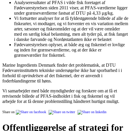
Analyseresultater af PFAS i vilde fisk foretaget af
Fødevarestyrelsen siden 2011 viser, at PFAS-værdierne ligger
under grænseværdierne fastsat af DTU på 4,33 μg/kg.
Vi fortsætter analyser for at få fyldestgørende billede af alle de
fiskearter, vi modtager, og vi forventer en vis variation mellem
arter, sæsoner og fiskeområder og at der vil være områder
med en særlig lokal belastning, men alt tyder på, at fisk fanget
i danske farvande og Nordøstatlanten ikke er belastet
Fødevarestyrelsen oplyser, at både æg og fiskemel er lovlige
og inden for grænseværdierne, og at der ikke er
grænseværdier for fiskemel.
Marine Ingredients Denmark finder det problematisk, at DTU
Fødevareinstituttets tekniske undersøgelse ikke har sporbarhed i i
forhold til
oprindelsen
af det fiskemel, der er anvendt i
foderblandingerne til høns.
Vi samarbejder med både myndigheder og forskere om at få et
retvisende billede af PFAS-indholdet i fisk og fiskemel og vil
arbejde for at få denne problemstilling håndteret hurtigst muligt.
Share on
Offentliggørelse af strategi for