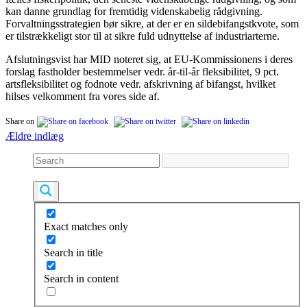
kan danne grundlag for fremtidig videnskabelig rådgivning.
Forvaltningsstrategien bør sikre, at der er en sildebifangstkvote, som
er tilstrækkeligt stor til at sikre fuld udnyttelse af industriarterne.
Afslutningsvist har MID noteret sig, at EU-Kommissionens i deres
forslag fastholder bestemmelser vedr. år-til-år fleksibilitet, 9 pct.
artsfleksibilitet og fodnote vedr. afskrivning af bifangst, hvilket
hilses velkomment fra vores side af.
Share on
Navigation
Ældre indlæg
til
indlæg
Exact matches only
Search in title
Search in content