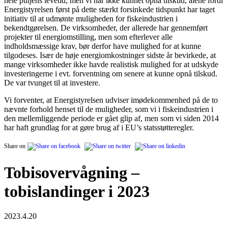
hele puljens levetid, men vi har ikke kunnet opnå tilskud, alene fordi
Energistyrelsen først på dette stærkt forsinkede tidspunkt har taget
initiativ til at udmønte muligheden for fiskeindustrien i
bekendtgørelsen. De virksomheder, der allerede har gennemført
projekter til energiomstilling, men som efterlever alle
indholdsmæssige krav, bør derfor have mulighed for at kunne
tilgodeses. Især de høje energiomkostninger sidste år bevirkede, at
mange virksomheder ikke havde realistisk mulighed for at udskyde
investeringerne i evt. forventning om senere at kunne opnå tilskud.
De var tvunget til at investere.
Vi forventer, at Energistyrelsen udviser imødekommenhed på de to
nævnte forhold henset til de muligheder, som vi i fiskeindustrien i
den mellemliggende periode er gået glip af, men som vi siden 2014
har haft grundlag for at gøre brug af i EU’s statsstøtteregler.
Share on
Tobisovervågning –
tobislandinger i 2023
2023.4.20