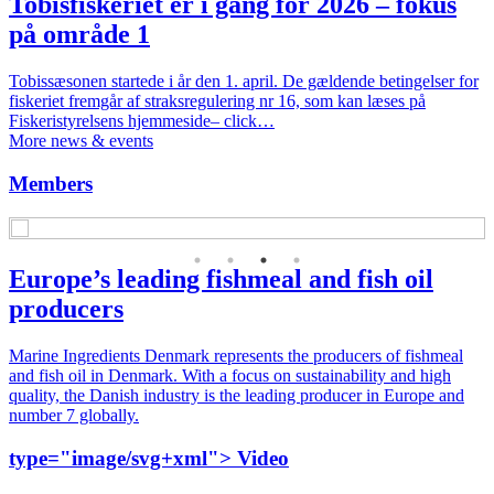
Tobisfiskeriet er i gang for 2026 – fokus
på område 1
Tobissæsonen startede i år den 1. april. De gældende betingelser for
fiskeriet fremgår af straksregulering nr 16, som kan læses på
Fiskeristyrelsens hjemmeside– click…
More news & events
Members
Europe’s leading fishmeal and fish oil
producers
Marine Ingredients Denmark represents the producers of fishmeal
and fish oil in Denmark. With a focus on sustainability and high
quality, the Danish industry is the leading producer in Europe and
number 7 globally.
type="image/svg+xml">
Video