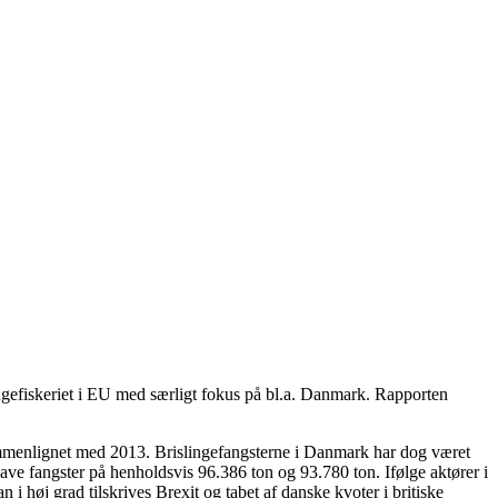
efiskeriet i EU med særligt fokus på bl.a. Danmark. Rapporten
 sammenlignet med 2013. Brislingefangsterne i Danmark har dog været
e fangster på henholdsvis 96.386 ton og 93.780 ton. Ifølge aktører i
i høj grad tilskrives Brexit og tabet af danske kvoter i britiske