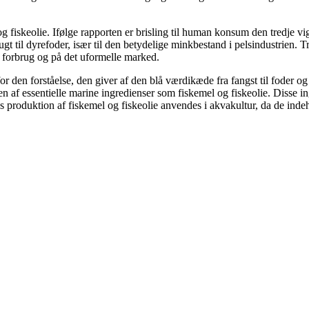
g fiskeolie. Ifølge rapporten er brisling til human konsum den tredje vi
ugt til dyrefoder, især til den betydelige minkbestand i pelsindustrien. 
t forbrug og på det uformelle marked.
or den forståelse, den giver af den blå værdikæde fra fangst til foder og
n af essentielle marine ingredienser som fiskemel og fiskeolie. Disse i
 produktion af fiskemel og fiskeolie anvendes i akvakultur, da de indeh