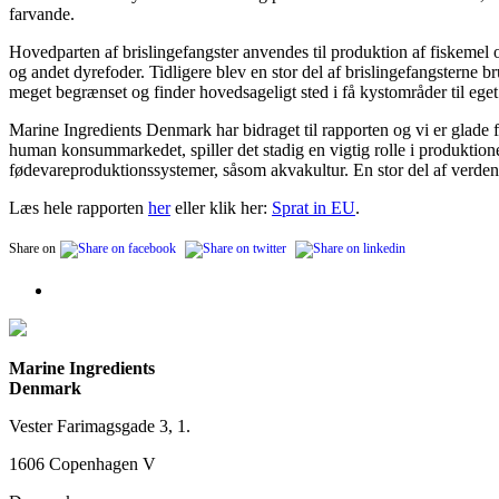
farvande.
Hovedparten af brislingefangster anvendes til produktion af fiskemel o
og andet dyrefoder. Tidligere blev en stor del af brislingefangsterne br
meget begrænset og finder hovedsageligt sted i få kystområder til ege
Marine Ingredients Denmark har bidraget til rapporten og vi er glade f
human konsummarkedet, spiller det stadig en vigtig rolle i produktione
fødevareproduktionssystemer, såsom akvakultur. En stor del af verdens
Læs hele rapporten
her
eller klik her:
Sprat in EU
.
Share on
Marine Ingredients
Denmark
Vester Farimagsgade 3, 1.
1606 Copenhagen V