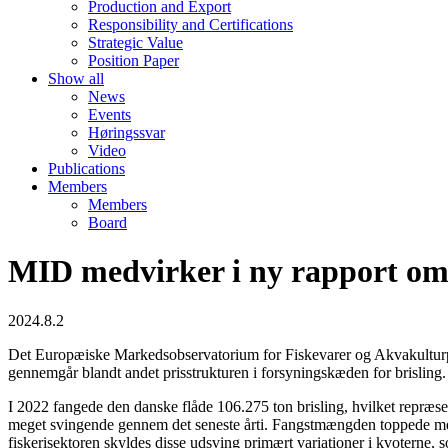
Production and Export
Responsibility and Certifications
Strategic Value
Position Paper
Show all
News
Events
Høringssvar
Video
Publications
Members
Members
Board
MID medvirker i ny rapport om 
2024.8.2
Det Europæiske Markedsobservatorium for Fiskevarer og Akvakulturpr
gennemgår blandt andet prisstrukturen i forsyningskæden for brisling.
I 2022 fangede den danske flåde 106.275 ton brisling, hvilket repræs
meget svingende gennem det seneste årti. Fangstmængden toppede med 
fiskerisektoren skyldes disse udsving primært variationer i kvoterne, s