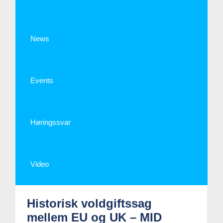
News
Events
Høringssvar
Video
Historisk voldgiftssag
mellem EU og UK – MID