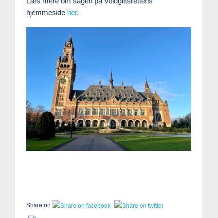
Læs mere om sagen på Voldgiftsrettens
hjemmeside
her
.
Share on