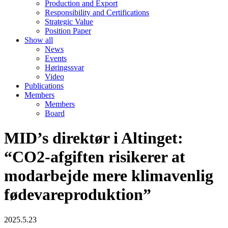
Production and Export
Responsibility and Certifications
Strategic Value
Position Paper
Show all
News
Events
Høringssvar
Video
Publications
Members
Members
Board
MID’s direktør i Altinget:
“CO2-afgiften risikerer at
modarbejde mere klimavenlig
fødevareproduktion”
2025.5.23