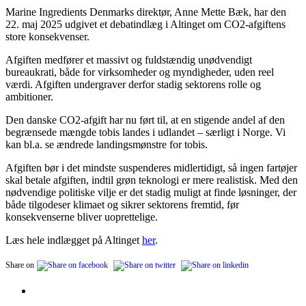
Marine Ingredients Denmarks direktør, Anne Mette Bæk, har den
22. maj 2025 udgivet et debatindlæg i Altinget om CO2-afgiftens
store konsekvenser.
Afgiften medfører et massivt og fuldstændig unødvendigt
bureaukrati, både for virksomheder og myndigheder, uden reel
værdi. Afgiften undergraver derfor stadig sektorens rolle og
ambitioner.
Den danske CO2-afgift har nu ført til, at en stigende andel af den
begrænsede mængde tobis landes i udlandet – særligt i Norge. Vi
kan bl.a. se ændrede landingsmønstre for tobis.
Afgiften bør i det mindste suspenderes midlertidigt, så ingen fartøjer
skal betale afgiften, indtil grøn teknologi er mere realistisk. Med den
nødvendige politiske vilje er det stadig muligt at finde løsninger, der
både tilgodeser klimaet og sikrer sektorens fremtid, før
konsekvenserne bliver uoprettelige.
Læs hele indlægget på Altinget
her
.
Share on