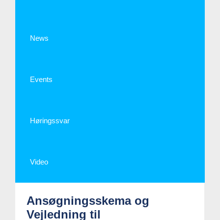
News
Events
Høringssvar
Video
Ansøgningsskema og
Vejledning til