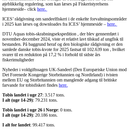
øjeblikkelig regulering, som kan læses på Fiskeristyrelsens
hjemmeside– click
here.
ICES’ rådgivning om sandeelfiskeri i de enkelte forvaltningsområder
i 2025 kan læses og downloades fra ICES’ hjemmeside –
here.
DTU Aquas tobis-skrabningsekspedition , der blev gennemført i
november-december 2024, viste et relativt lavt tilskud af ungfisk til
bestanden. På baggrund heraf og den biologiske rådgivning er den
samlede danske tobis-kvote for 2025 fastsat til 102.639 ton , hvilket
svarer til en reduktion på 17,2 % i forhold til sidste års
fiskerimuligheder
Nyheder i voldgiftssagen UK-Sandeel (Den Europæiske Union mod
Det Forenede Kongerige Storbritannien og Nordirland) i tvisten
mellem EU og Storbritannien om manglende adgang til britiske
farvande for tobisfiskeri findes
here.
Tobis landet i uge 27
: 3.517 tons.
I alt (uge 14-29)
: 79.231 tons.
Tobis landet i uge 26 i Norge
: 0 tons.
I alt (uge 14-29)
: 20.186 tons.
I alt for landet
: 99.417 tons.