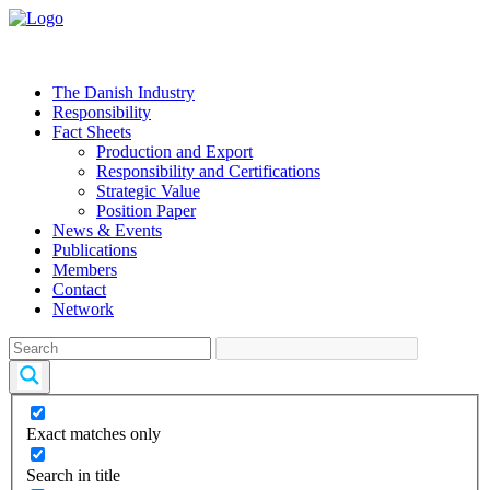
The Danish Industry
Responsibility
Fact Sheets
Production and Export
Responsibility and Certifications
Strategic Value
Position Paper
News & Events
Publications
Members
Contact
Network
Exact matches only
Search in title