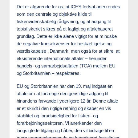
Det er afgørende for os, at ICES fortsat anerkendes
som den centrale og objektive kilde til
fiskerividenskabelig rådgivning, og at adgang til
tobisfiskeriet sikres på et fagligt og aftalebaseret
grundlag. Dette er ikke alene vigtigt for at mindske
de negative konsekvenser for beskæftigelse og
værdiskabelse i Danmark, men også for at sikre, at
eksisterende internationale aftaler – herunder
handels- og samarbejdsaftalen (TCA) mellem EU
og Storbritannien – respekteres.
EU og Storbritannien har den 19. maj indgået en
aftale om at forlænge den gensidige adgang til
hinandens farvande i yderligere 12 år. Denne aftale
er et skridt i den rigtige retning og skaber en vis
stabilitet og forudsigelighed for fiskeri- og
forarbejdningssektoren. Vi anerkender den
langsigtede tilgang og håber, den vil bidrage til en
mere sammenhængende og koordineret forvaltning