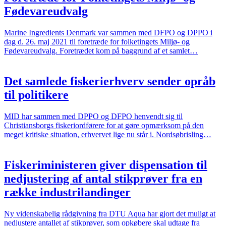
Fødevareudvalg
Marine Ingredients Denmark var sammen med DFPO og DPPO i
dag d. 26. maj 2021 til foretræde for folketingets Miljø- og
Fødevareudvalg. Foretrædet kom på baggrund af et samlet…
Det samlede fiskerierhverv sender opråb
til politikere
MID har sammen med DPPO og DFPO henvendt sig til
Christiansborgs fiskeriordførere for at gøre opmærksom på den
meget kritiske situation, erhvervet lige nu står i. Nordsøbrisling…
Fiskeriministeren giver dispensation til
nedjustering af antal stikprøver fra en
række industrilandinger
Ny videnskabelig rådgivning fra DTU Aqua har gjort det muligt at
nedjustere antallet af stikprøver, som opkøbere skal udtage fra