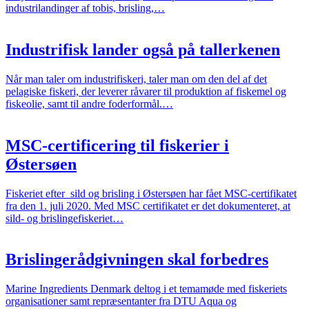
industrilandinger af tobis, brisling,…
Industrifisk lander også på tallerkenen
Når man taler om industrifiskeri, taler man om den del af det
pelagiske fiskeri, der leverer råvarer til produktion af fiskemel og
fiskeolie, samt til andre foderformål.…
MSC-certificering til fiskerier i
Østersøen
Fiskeriet efter sild og brisling i Østersøen har fået MSC-certifikatet
fra den 1. juli 2020. Med MSC certifikatet er det dokumenteret, at
sild- og brislingefiskeriet…
Brislingerådgivningen skal forbedres
Marine Ingredients Denmark deltog i et temamøde med fiskeriets
organisationer samt repræsentanter fra DTU Aqua og