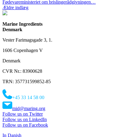
Fødevareministeriet om brislingerådgivningen…
Navigation
Ældre indlæg
til
indlæg
Marine Ingredients
Denmark
Vester Farimagsgade 3, 1.
1606 Copenhagen V
Denmark
CVR Nr.: 83900628
TRN: 357731599852-85
+45 33 14 58 00
mid@maring.org
Follow us on Twitter
Follow us on LinkedIn
Follow us on Facebook
In Danish