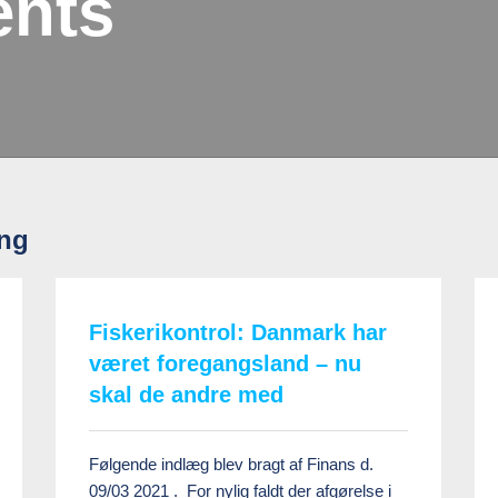
ents
ing
Fiskerikontrol: Danmark har
været foregangsland – nu
skal de andre med
Følgende indlæg blev bragt af Finans d.
09/03 2021 . For nylig faldt der afgørelse i