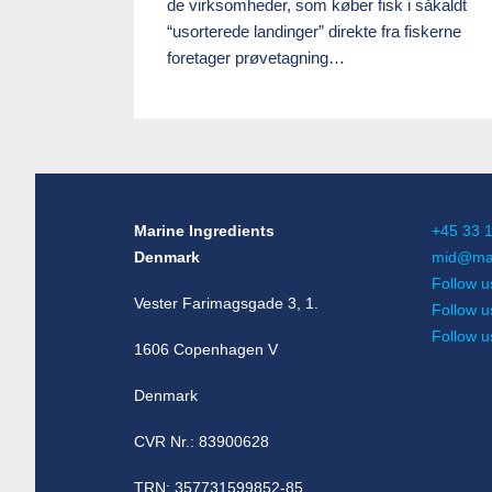
de virksomheder, som køber fisk i såkaldt
“usorterede landinger” direkte fra fiskerne
foretager prøvetagning…
Marine Ingredients
+45 33 
Denmark
mid@mar
Follow u
Vester Farimagsgade 3, 1.
Follow u
Follow 
1606 Copenhagen V
Denmark
CVR Nr.: 83900628
TRN: 357731599852-85