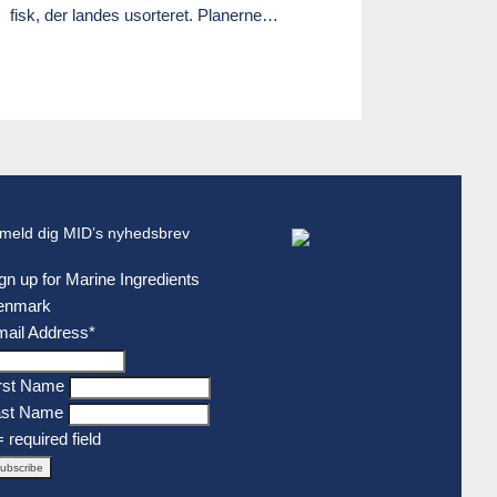
fisk, der landes usorteret. Planerne…
lmeld dig MID’s nyhedsbrev
gn up for Marine Ingredients
enmark
ail Address
*
rst Name
ast Name
= required field