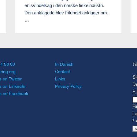
en svindelsag i den norske fiskeindustri.
Den anklagede blev frifundet anklager om,
…
14 58 00
In Danish
Ti
ing.org
Contact
Si
s on Twitter
Links
D
s on LinkedIn
Privacy Policy
Em
us on Facebook
Fi
L
* 