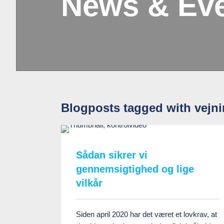
News & Ev
Blogposts tagged with vejn
Sådan sikrer vi
gennemsigtighed og lige
vilkår
Siden april 2020 har det været et lovkrav, at