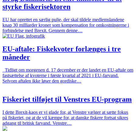
styrke fiskerisektoren
EU har oprettet en særlig pulje, der skal tildele medlemslandene
knap 30 milliarder kroner som kompensation for omkostningerne i
forbindelse med Brexit. Gennem denne…
EU-aftale: Fiskekvoter forlænges i tre
måneder
Tidligt om morgenen d. 17 december er der landet en EU-aftale om
fastsættelse af kvoterne i første kvartal af 2021 i EU-farvand.
Selvom aftalen ikke løser den gordiske…
Fiskeriet tilføjet til Venstres EU-program
I dette Brexit-kaos er vi glade for, at Venstre vælger at sætte fokus
på fiskeriet, og at de vil kæmpe for, at danske fiskere fortsat sikres
adgang til britisk farvand. Venstre…