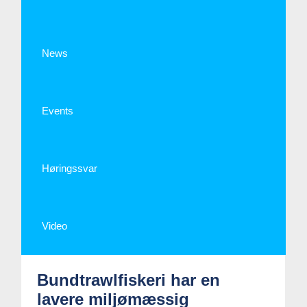
News
Events
Høringssvar
Video
Bundtrawlfiskeri har en
lavere miljømæssig