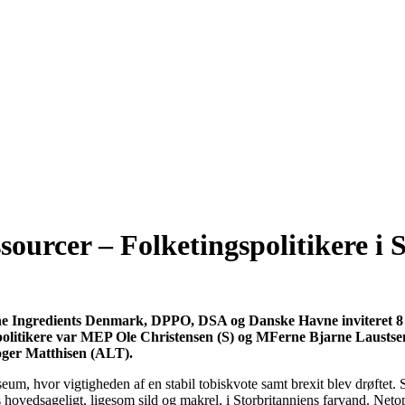
sourcer – Folketingspolitikere i
 Ingredients Denmark, DPPO, DSA og Danske Havne inviteret 8 udva
e politikere var MEP Ole Christensen (S) og MFerne Bjarne Lausts
Roger Matthisen (ALT).
 hvor vigtigheden af en stabil tobiskvote samt brexit blev drøftet. Sta
hovedsageligt, ligesom sild og makrel, i Storbritanniens farvand. Neto