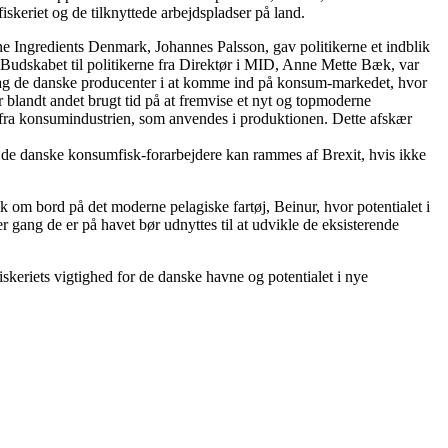
skeriet og de tilknyttede arbejdspladser på land.
e Ingredients Denmark, Johannes Palsson, gav politikerne et indblik
. Budskabet til politikerne fra Direktør i MID, Anne Mette Bæk, var
 dag de danske producenter i at komme ind på konsum-markedet, hvor
r blandt andet brugt tid på at fremvise et nyt og topmoderne
r fra konsumindustrien, som anvendes i produktionen. Dette afskær
så de danske konsumfisk-forarbejdere kan rammes af Brexit, hvis ikke
k om bord på det moderne pelagiske fartøj, Beinur, hvor potentialet i
 gang de er på havet bør udnyttes til at udvikle de eksisterende
skeriets vigtighed for de danske havne og potentialet i nye