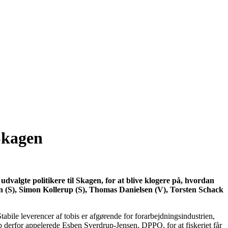
 Skagen
lgte politikere til Skagen, for at blive klogere på, hvordan
en (S), Simon Kollerup (S), Thomas Danielsen (V), Torsten Schack
bile leverencer af tobis er afgørende for forarbejdningsindustrien,
p derfor appelerede Esben Sverdrup-Jensen, DPPO, for at fiskeriet får