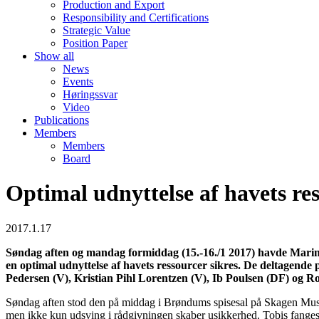
Production and Export
Responsibility and Certifications
Strategic Value
Position Paper
Show all
News
Events
Høringssvar
Video
Publications
Members
Members
Board
Optimal udnyttelse af havets res
2017.1.17
Søndag aften og mandag formiddag (15.-16./1 2017) havde Marine
en optimal udnyttelse af havets ressourcer sikres. De deltagend
Pedersen (V), Kristian Pihl Lorentzen (V), Ib Poulsen (DF) og 
Søndag aften stod den på middag i Brøndums spisesal på Skagen Museum,
men ikke kun udsving i rådgivningen skaber usikkerhed. Tobis fanges 