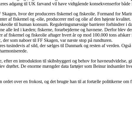
keres adgang til UK farvand vil have vidtgående konsekvenserfor både fi
F Skagen, hvor der produceres fiskemel og fiskeolie. Formand for Marin
er af fiskemel og -olie, producerer mel og olie af den højeste kvalitet
 fiskeolie til human konsum. Reguleringsmæssige barrierer forhindrer i
ne alle led i kæden; fiskerne, forarbejderne og havnene. Derfor blev de
ter af fiskemel og fiskeolie aftager hvert år op mod 100.000 tons afskæ
, der som naboer til FF Skagen, var næste stop på rundturen.
res tusindevis af sild, der sælges til Danmark og resten af verden. Og
 harmoniserede.
, efter en introduktion til skibsbyggeri og behov for havneudvidelse, gi
blev drøftet. De enorme mængder data fartøjer som Beinur indsamler hver
det over en frokost, og det brugte han til at fortælle politikerne om fi