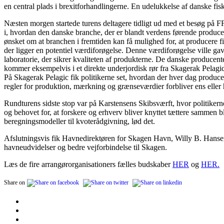
en central plads i brexitforhandlingerne. En udelukkelse af danske fis
Næsten morgen startede turens deltagere tidligt ud med et besøg på F
i, hvordan den danske branche, der er blandt verdens førende producent
ønsket om at branchen i fremtiden kan få mulighed for, at producere
der ligger en potentiel værdiforøgelse. Denne værdiforøgelse ville gav
laboratorie, der sikrer kvaliteten af produkterne. De danske producen
kommer eksempelvis i et direkte underjordisk rør fra Skagerak Pelagic
På Skagerak Pelagic fik politikerne set, hvordan der hver dag produce
regler for produktion, mærkning og grænseværdier forbliver ens eller
Rundturens sidste stop var på Karstensens Skibsværft, hvor politikerne
og behovet for, at forskere og erhverv bliver knyttet tættere sammen 
beregningsmodeller til kvoterådgivning, lød det.
Afslutningsvis fik Havnedirektøren for Skagen Havn, Willy B. Hansen or
havneudvidelser og bedre vejforbindelse til Skagen.
Læs de fire arrangørorganisationers fælles budskaber
HER
og
HER.
Share on