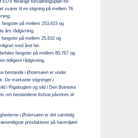
EU’s flerårige forvaltningsplan for
 svarer til en stigning på mellem 76
vning.
s fangster på mellem 253.819 og
te års rådgivning.
S fangster på mellem 25.832 og
nlignet med året før.
nbefales fangster på mellem 80.767 og
den tidligere rådgivning.
ke bestande i Østersøen er under
. De markante stigninger i
sild i Rigabugten og sild i Den Botniske
selv om bestandene fortsat påvirkes af
lighederne i Østersøen er det samtidig
 væsentligste presfaktorer på havmiljøet