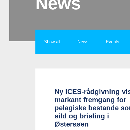
News
Show all
News
Events
Ny ICES-rådgivning vi
markant fremgang for
pelagiske bestande s
sild og brisling i
Østersøen