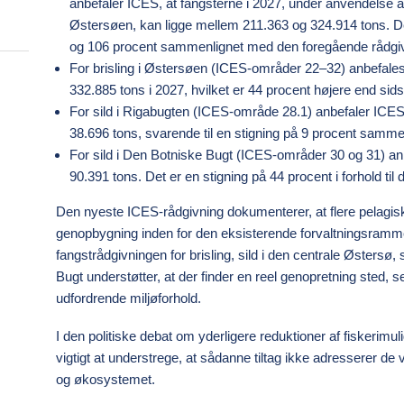
anbefaler ICES, at fangsterne i 2027, under anvendelse af 
Østersøen, kan ligge mellem 211.363 og 324.914 tons. Det
og 106 procent sammenlignet med den foregående rådgi
For brisling i Østersøen (ICES-områder 22–32) anbefale
332.885 tons i 2027, hvilket er 44 procent højere end sids
For sild i Rigabugten (ICES-område 28.1) anbefaler ICE
38.696 tons, svarende til en stigning på 9 procent samme
For sild i Den Botniske Bugt (ICES-områder 30 og 31) a
90.391 tons. Det er en stigning på 44 procent i forhold til 
Den nyeste ICES-rådgivning dokumenterer, at flere pelagis
genopbygning inden for den eksisterende forvaltningsramme
fangstrådgivningen for brisling, sild i den centrale Østersø, 
Bugt understøtter, at der finder en reel genopretning sted, 
udfordrende miljøforhold.
I den politiske debat om yderligere reduktioner af fiskerimu
vigtigt at understrege, at sådanne tiltag ikke adresserer de
og økosystemet.