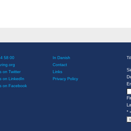
14 58 00
In Danish
Ti
ing.org
Contact
Si
s on Twitter
Links
D
s on LinkedIn
Privacy Policy
Em
us on Facebook
Fi
L
* 