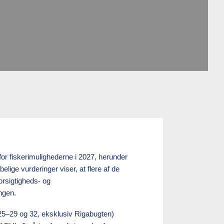
 for fiskerimulighederne i 2027, herunder
lige vurderinger viser, at flere af de
forsigtigheds- og
ngen.
25–29 og 32, eksklusiv Rigabugten)