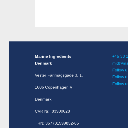
Marine Ingredients
+45 33 
Denmark
mid@mar
Follow u
Vester Farimagsgade 3, 1.
Follow u
Follow 
1606 Copenhagen V
Denmark
CVR Nr.: 83900628
TRN: 357731599852-85