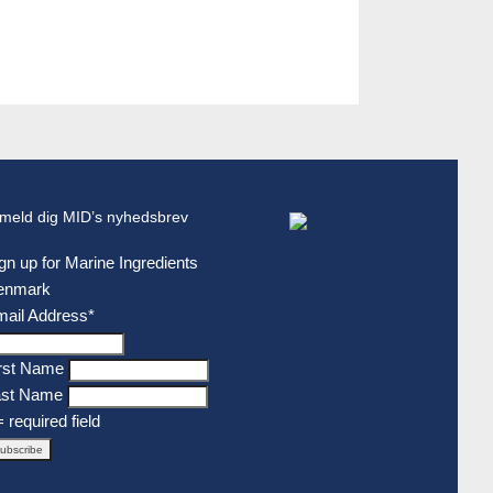
lmeld dig MID’s nyhedsbrev
gn up for Marine Ingredients
enmark
ail Address
*
rst Name
ast Name
= required field