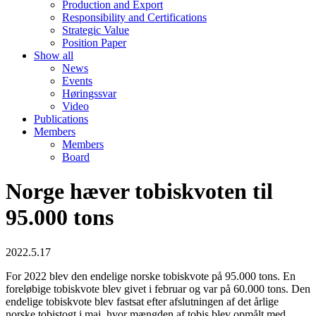
Production and Export
Responsibility and Certifications
Strategic Value
Position Paper
Show all
News
Events
Høringssvar
Video
Publications
Members
Members
Board
Norge hæver tobiskvoten til
95.000 tons
2022.5.17
For 2022 blev den endelige norske tobiskvote på 95.000 tons. En
foreløbige tobiskvote blev givet i februar og var på 60.000 tons. Den
endelige tobiskvote blev fastsat efter afslutningen af det årlige
norske tobistogt i maj, hvor mængden af tobis blev opmålt med