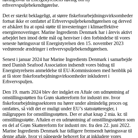
erhvervspuljebekendtgørelse.
Det er stærkt beklageligt, at større fiskeforarbejdningsvirksomheder
fortsat ikke er omfattet af Erhvervspuljebekendtgørelsen og derved
er afskåret fra at opnå støtte til investeringer i klimaeffektive
energirenoveringer. Marine Ingredients Denmark har i årevis aktivt
arbejdet hen imod dette mål og henviser i den forbindelse til vores
seneste høringssvar til Energistyrelsen den 15. november 2023
vedrørende ændringer i erhvervspuljebekendtgørelsen.
Senest i januar 2024 har Marine Ingredients Denmark i samarbejde
med Danish Seafood Association indsendt vores bidrag til
Energistyrelsens anmeldelse til EU-Kommissionen med henblik på
at få store fiskeforarbejdningsvirksomheder inkluderet i
Erhvervspuljen.
Den 19. marts 2024 blev der indgået en Aftale om udmøntning af
omstillingsstøtten fra Grøn skattereform for industri mv. hvor
fiskeforarbejdningssektoren nu hører under almindelig proces og
omfattes, så vidt det er muligt under EU’s statsstøtteregler, i
målgruppen for omstillingsstøtten. Der er afsat knap 2 mia. kr. til
omstillingsstøtte. Aftalen er en udmøntning af omstillingsstøtten som
en del af Grøn Skattereform for industri mv. fra den 22. juni 2022.
Marine Ingredients Denmark har tidligere fremsendt høringssvar til
denne aftale, hvor vi påpegede behovet for at inkludere vores