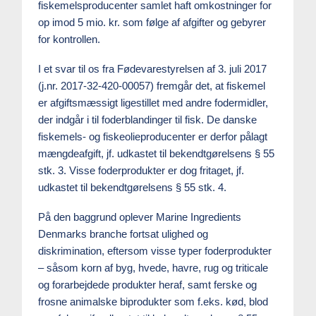
fiskemelsproducenter samlet haft omkostninger for
op imod 5 mio. kr. som følge af afgifter og gebyrer
for kontrollen.
I et svar til os fra Fødevarestyrelsen af 3. juli 2017
(j.nr. 2017-32-420-00057) fremgår det, at fiskemel
er afgiftsmæssigt ligestillet med andre fodermidler,
der indgår i til foderblandinger til fisk. De danske
fiskemels- og fiskeolieproducenter er derfor pålagt
mængdeafgift, jf. udkastet til bekendtgørelsens § 55
stk. 3. Visse foderprodukter er dog fritaget, jf.
udkastet til bekendtgørelsens § 55 stk. 4.
På den baggrund oplever Marine Ingredients
Denmarks branche fortsat ulighed og
diskrimination, eftersom visse typer foderprodukter
– såsom korn af byg, hvede, havre, rug og triticale
og forarbejdede produkter heraf, samt ferske og
frosne animalske biprodukter som f.eks. kød, blod