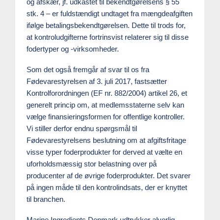
og afskær, jf. udkastet til bekendtgørelsens § 55
stk. 4 – er fuldstændigt undtaget fra mængdeafgiften
ifølge betalingsbekendtgørelsen. Dette til trods for,
at kontroludgifterne fortrinsvist relaterer sig til disse
fodertyper og -virksomheder.
Som det også fremgår af svar til os fra
Fødevarestyrelsen af 3. juli 2017, fastsætter
Kontrolforordningen (EF nr. 882/2004) artikel 26, et
generelt princip om, at medlemsstaterne selv kan
vælge finansieringsformen for offentlige kontroller.
Vi stiller derfor endnu spørgsmål til
Fødevarestyrelsens beslutning om at afgiftsfritage
visse typer foderprodukter for derved at vælte en
uforholdsmæssig stor belastning over på
producenter af de øvrige foderprodukter. Det svarer
på ingen måde til den kontrolindsats, der er knyttet
til branchen.
Marine Ingredients Denmark udtrykker alvorlig