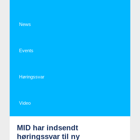
News
Events
Høringssvar
Video
MID har indsendt
høringssvar til ny