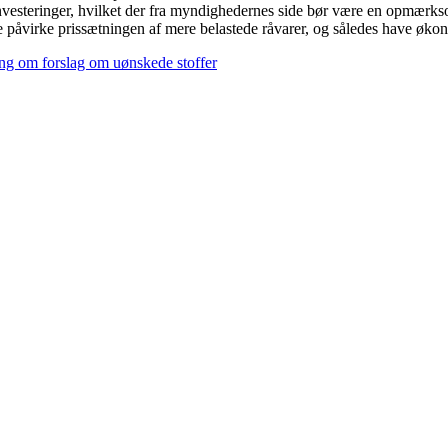
nvesteringer, hvilket der fra myndighedernes side bør være en opmærks
påvirke prissætningen af mere belastede råvarer, og således have økono
ng om forslag om uønskede stoffer