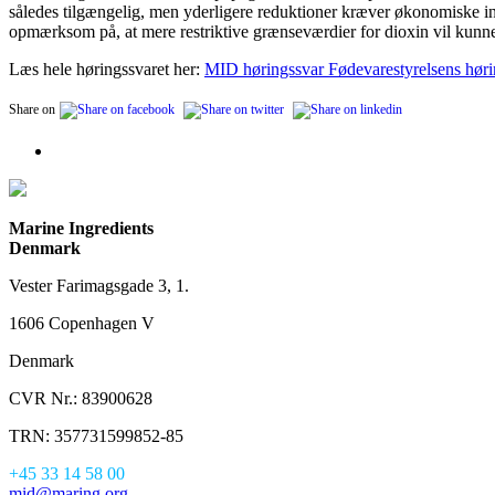
således tilgængelig, men yderligere reduktioner kræver økonomiske i
opmærksom på, at mere restriktive grænseværdier for dioxin vil kunne 
Læs hele høringssvaret her:
MID høringssvar Fødevarestyrelsens høri
Share on
Marine Ingredients
Denmark
Vester Farimagsgade 3, 1.
1606 Copenhagen V
Denmark
CVR Nr.: 83900628
TRN: 357731599852-85
+45 33 14 58 00
mid@maring.org