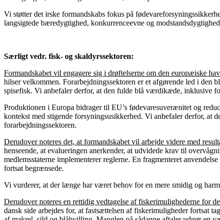
Vi støtter det irske formandskabs fokus på fødevareforsyningssikkerh
langsigtede bæredygtighed, konkurrenceevne og modstandsdygtighed 
Særligt vedr. fisk- og skaldyrssektoren:
Formandskabet vil engagere sig i drøftelserne om den europæiske ha
hilser velkommen. Forarbejdningssektoren er et afgørende led i den bl
spisefisk. Vi anbefaler derfor, at den fulde blå værdikæde, inklusive 
Produktionen i Europa bidrager til EU’s fødevaresuverænitet og reduce
kontekst med stigende forsyningsusikkerhed. Vi anbefaler derfor, at de 
forarbejdningssektoren.
Derudover noteres det, at formandskabet vil arbejde videre med resul
henseende, at evalueringen anerkender, at udvidede krav til overvågni
medlemsstaterne implementerer reglerne. En fragmenteret anvendelse 
fortsat begrænsede.
Vi vurderer, at der længe har været behov for en mere smidig og harm
Derudover noteres en rettidig vedtagelse af fiskerimulighederne for 
dansk side arbejdes for, at fastsættelsen af fiskerimuligheder fortsat 
af makrel, sild og blåhvilling. Manglen på sådanne aftaler udgør en v