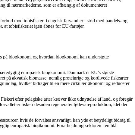
dgang til nærmarkederne, som er afhængig af dokumenteret
 forbud mod tobisfiskeri i engelsk farvand er i strid med handels- og
 at tobisfiskeriet igen åbnes for EU-fartøjer.
okus på bioøkonomi og hvordan bioøkonomi kan understøtte
g bæredygtig europæisk bioøkonomi. Danmark er EU’s største
et på akvatisk biomasse, nemlig proteinrige og kortlivede fiskearter
rundlag, hvilket bidrager til en mere cirkulær økonomi og reducerer
skeri efter pelagiske arter kræver ikke udnyttelse af land, og foregår
forvaltet er fiskeri desuden regenerativ fødevareproduktion, idet der
ourcer, hvis de forvaltes ansvarligt, kan yde et betydeligt bidrag til
dygtig europæisk bioøkonomi. Forarbejdningssektoren i en blå