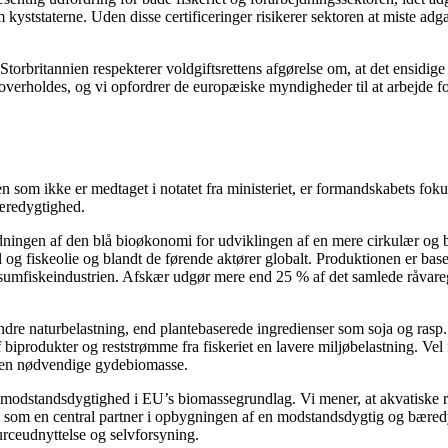
kyststaterne. Uden disse certificeringer risikerer sektoren at miste a
Storbritannien respekterer voldgiftsrettens afgørelse om, at det ensidige
verholdes, og vi opfordrer de europæiske myndigheder til at arbejde for,
n som ikke er medtaget i notatet fra ministeriet, er formandskabets f
bæredygtighed.
ydningen af den blå bioøkonomi for udviklingen af en mere cirkulær o
g fiskeolie og blandt de førende aktører globalt. Produktionen er baser
nsumfiskeindustrien. Afskær udgør mere end 25 % af det samlede råvareg
e naturbelastning, end plantebaserede ingredienser som soja og rasp. Fi
biprodukter og reststrømme fra fiskeriet en lavere miljøbelastning. Vel 
r den nødvendige gydebiomasse.
t modstandsdygtighed i EU’s biomassegrundlag. Vi mener, at akvatiske ress
es som en central partner i opbygningen af en modstandsdygtig og bære
sourceudnyttelse og selvforsyning.