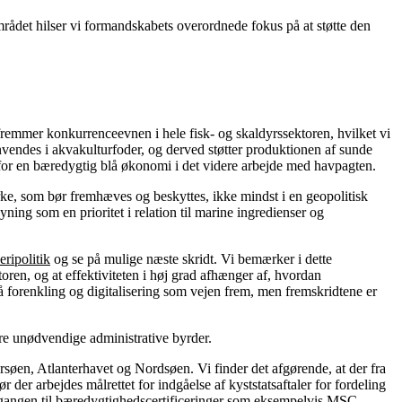
rådet hilser vi formandskabets overordnede fokus på at støtte den
t fremmer konkurrenceevnen i hele fisk- og skaldyrssektoren, hvilket vi
nvendes i akvakulturfoder, og derved støtter produktionen af sunde
e for en bæredygtig blå økonomi i det videre arbejde med havpagten.
rke, som bør fremhæves og beskyttes, ikke mindst i en geopolitisk
ning som en prioritet i relation til marine ingredienser og
ripolitik
og se på mulige næste skridt. Vi bemærker i dette
ren, og at effektiviteten i høj grad afhænger af, hvordan
forenkling og digitalisering som vejen frem, men fremskridtene er
re unødvendige administrative byrder.
ersøen, Atlanterhavet og Nordsøen. Vi finder det afgørende, at der fra
 der arbejdes målrettet for indgåelse af kyststatsaftaler for fordeling
 adgangen til bæredygtighedscertificeringer som eksempelvis MSC,