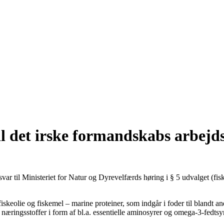
il det irske formandskabs arbej
r til Ministeriet for Natur og Dyrevelfærds høring i § 5 udvalget (fis
keolie og fiskemel – marine proteiner, som indgår i foder til blandt and
næringsstoffer i form af bl.a. essentielle aminosyrer og omega-3-fedtsyr