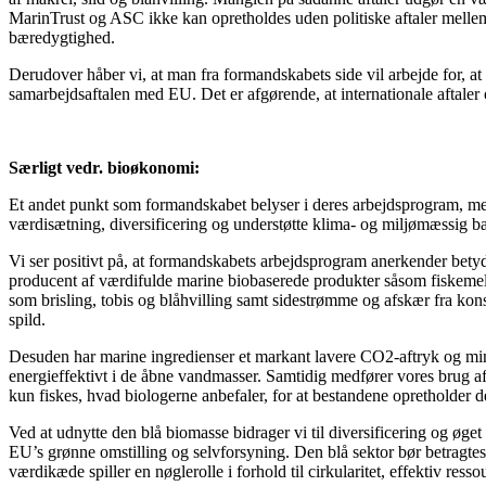
MarinTrust og ASC ikke kan opretholdes uden politiske aftaler mellem 
bæredygtighed.
Derudover håber vi, at man fra formandskabets side vil arbejde for, at 
samarbejdsaftalen med EU. Det er afgørende, at internationale aftaler o
Særligt vedr. bioøkonomi:
Et andet punkt som formandskabet belyser i deres arbejdsprogram, me
værdisætning, diversificering og understøtte klima- og miljømæssig 
Vi ser positivt på, at formandskabets arbejdsprogram anerkender bet
producent af værdifulde marine biobaserede produkter såsom fiskemel o
som brisling, tobis og blåhvilling samt sidestrømme og afskær fra ko
spild.
Desuden har marine ingredienser et markant lavere CO2-aftryk og mindr
energieffektivt i de åbne vandmasser. Samtidig medfører vores brug af 
kun fiskes, hvad biologerne anbefaler, for at bestandene opretholde
Ved at udnytte den blå biomasse bidrager vi til diversificering og øge
EU’s grønne omstilling og selvforsyning. Den blå sektor bør betragt
værdikæde spiller en nøglerolle i forhold til cirkularitet, effektiv res