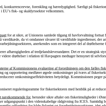
ed, konkurrenceevne, forenkling og bæredygtighed. Særligt på fiskeriom
i EU’s fisk- og skaldyrssektor velkommen.
vpagt
for at sikre, at Unionens samlede tilgang til havforvaltning fortsa
å værdikæde, da vi omdanner råvarer til værdifulde ingredienser, der a
forarbejdningssektoren, anerkendes som en integreret del af drøftelsern
rer afhængigheden af tredjelandsleverandører. Det er en strategisk sty
videre drøftelser i relation til Havpagten medtager hensynet til selvforsy
taterne af Kommissionens evaluering af forordningen om den fælles fiske
ng og rapportering medfører øgede omkostninger på tværs af fiskerisekto
reducerer omkostningseffektiviteten betydeligt. Kommissionen peger på 
oniseret reguleringsramme for fiskerisektoren med henblik på at reduce
det næstkommende for
, herunder sikre aftaler om fiskerimuligheder i Øst
tager udgangspunkt i den videnskabelige rådgivning fra ICES. Samtidig bør
æsentlig udfordring for både fiskeriet og forarbejdningssektoren, idet