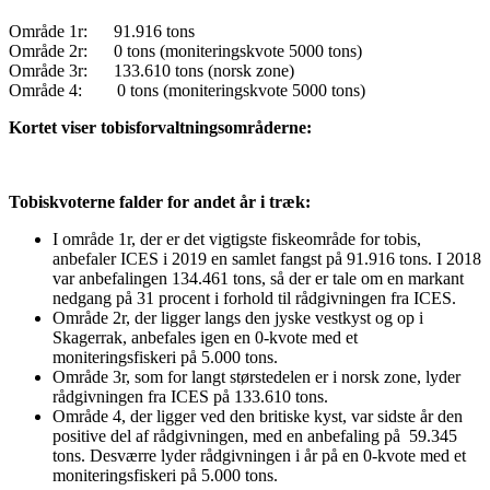
Område 1r: 91.916 tons
Område 2r: 0 tons (moniteringskvote 5000 tons)
Område 3r: 133.610 tons (norsk zone)
Område 4: 0 tons (moniteringskvote 5000 tons)
Kortet viser tobisforvaltningsområderne:
Tobiskvoterne falder for andet år i træk:
I område 1r, der er det vigtigste fiskeområde for tobis,
anbefaler ICES i 2019 en samlet fangst på 91.916 tons. I 2018
var anbefalingen 134.461 tons, så der er tale om en markant
nedgang på 31 procent i forhold til rådgivningen fra ICES.
Område 2r, der ligger langs den jyske vestkyst og op i
Skagerrak, anbefales igen en 0-kvote med et
moniteringsfiskeri på 5.000 tons.
Område 3r, som for langt størstedelen er i norsk zone, lyder
rådgivningen fra ICES på 133.610 tons.
Område 4, der ligger ved den britiske kyst, var sidste år den
positive del af rådgivningen, med en anbefaling på 59.345
tons. Desværre lyder rådgivningen i år på en 0-kvote med et
moniteringsfiskeri på 5.000 tons.