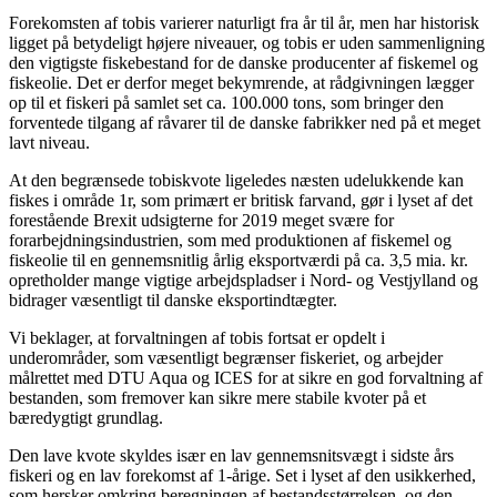
Forekomsten af tobis varierer naturligt fra år til år, men har historisk
ligget på betydeligt højere niveauer, og tobis er uden sammenligning
den vigtigste fiskebestand for de danske producenter af fiskemel og
fiskeolie. Det er derfor meget bekymrende, at rådgivningen lægger
op til et fiskeri på samlet set ca. 100.000 tons, som bringer den
forventede tilgang af råvarer til de danske fabrikker ned på et meget
lavt niveau.
At den begrænsede tobiskvote ligeledes næsten udelukkende kan
fiskes i område 1r, som primært er britisk farvand, gør i lyset af det
forestående Brexit udsigterne for 2019 meget svære for
forarbejdningsindustrien, som med produktionen af fiskemel og
fiskeolie til en gennemsnitlig årlig eksportværdi på ca. 3,5 mia. kr.
opretholder mange vigtige arbejdspladser i Nord- og Vestjylland og
bidrager væsentligt til danske eksportindtægter.
Vi beklager, at forvaltningen af tobis fortsat er opdelt i
underområder, som væsentligt begrænser fiskeriet, og arbejder
målrettet med DTU Aqua og ICES for at sikre en god forvaltning af
bestanden, som fremover kan sikre mere stabile kvoter på et
bæredygtigt grundlag.
Den lave kvote skyldes især en lav gennemsnitsvægt i sidste års
fiskeri og en lav forekomst af 1-årige. Set i lyset af den usikkerhed,
som hersker omkring beregningen af bestandsstørrelsen, og den