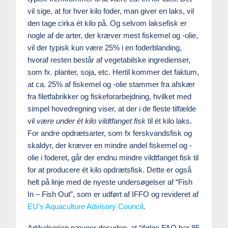
vil sige, at for hver kilo foder, man giver en laks, vil
den tage cirka ét kilo på. Og selvom laksefisk er
nogle af de arter, der kræver mest fiskemel og -olie,
vil der typisk kun være 25% i en foderblanding,
hvoraf resten består af vegetabilske ingredienser,
som fx. planter, soja, etc. Hertil kommer det faktum,
at ca. 25% af fiskemel og -olie stammer fra afskær
fra filetfabrikker og fiskeforarbejdning, hvilket med
simpel hovedregning viser, at der i de fleste tilfælde
vil
være under ét kilo vildtfanget fisk
til ét kilo laks.
For andre opdrætsarter, som fx ferskvandsfisk og
skaldyr, der kræver en mindre andel fiskemel og -
olie i foderet, går der endnu mindre vildtfanget fisk til
for at producere ét kilo opdrætsfisk. Dette er også
helt på linje med de nyeste undersøgelser af “Fish
In – Fish Out”, som er udført af IFFO og revideret af
EU’s Aquaculture Advisory Council
.
Artikelserien nævner desuden, at “ifølge FAO har 85