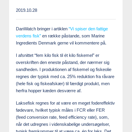
2019.10.28
DanWatch bringer i artiklen
“Vi spiser den fattige
verdens fisk”
en række påstande, som Marine
Ingredients Denmark gerne vil kommentere på.
I afsnittet “fem kilo fisk til ét kilo fiskemel” er
overskriften den eneste påstand, der nærmer sig
sandheden. I produktionen af fiskemel og fiskeolie
regnes der typisk med ca. 25% reduktion fra råvare
(hele fisk og fiskeafskær) til færdigt produkt, men
herfra hopper kæden desværre af.
Laksefisk regnes for at være en meget fodereffektiv
fødevare, hvilket typisk måles i FCR eller FER
(feed conversion rate, feed efficiency rate), som,
når det udregnes i videnskabelige undersøgelser,
typisk fremkommer til at være ca. én for laks. Det