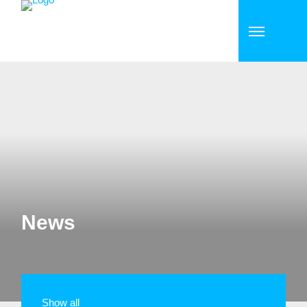
News
Show all