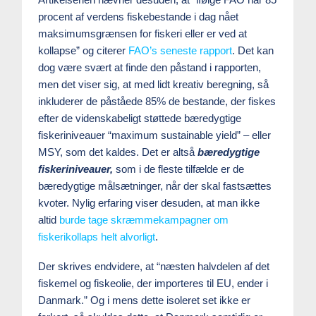
procent af verdens fiskebestande i dag nået
maksimumsgrænsen for fiskeri eller er ved at
kollapse” og citerer
FAO’s seneste rapport
. Det kan
dog være svært at finde den påstand i rapporten,
men det viser sig, at med lidt kreativ beregning, så
inkluderer de påståede 85% de bestande, der fiskes
efter de videnskabeligt støttede bæredygtige
fiskeriniveauer “maximum sustainable yield” – eller
MSY, som det kaldes. Det er altså
bæredygtige
fiskeriniveauer,
som i de fleste tilfælde er de
bæredygtige målsætninger, når der skal fastsættes
kvoter. Nylig erfaring viser desuden, at man ikke
altid
burde tage skræmmekampagner om
fiskerikollaps helt alvorligt
.
Der skrives endvidere, at “næsten halvdelen af det
fiskemel og fiskeolie, der importeres til EU, ender i
Danmark.” Og i mens dette isoleret set ikke er