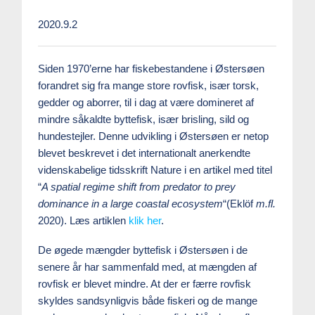
2020.9.2
Siden 1970’erne har fiskebestandene i Østersøen
forandret sig fra mange store rovfisk, især torsk,
gedder og aborrer, til i dag at være domineret af
mindre såkaldte byttefisk, især brisling, sild og
hundestejler. Denne udvikling i Østersøen er netop
blevet beskrevet i det internationalt anerkendte
videnskabelige tidsskrift Nature i en artikel med titel
“
A spatial regime shift from predator to prey
dominance in a large coastal ecosystem
“(Eklöf
m.fl.
2020). Læs artiklen
klik her
.
De øgede mængder byttefisk i Østersøen i de
senere år har sammenfald med, at mængden af
rovfisk er blevet mindre. At der er færre rovfisk
skyldes sandsynligvis både fiskeri og de mange