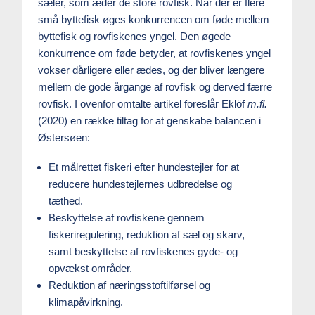
sæler, som æder de store rovfisk. Når der er flere
små byttefisk øges konkurrencen om føde mellem
byttefisk og rovfiskenes yngel. Den øgede
konkurrence om føde betyder, at rovfiskenes yngel
vokser dårligere eller ædes, og der bliver længere
mellem de gode årgange af rovfisk og derved færre
rovfisk. I ovenfor omtalte artikel foreslår Eklöf
m.fl.
(2020) en række tiltag for at genskabe balancen i
Østersøen:
Et målrettet fiskeri efter hundestejler for at
reducere hundestejlernes udbredelse og
tæthed.
Beskyttelse af rovfiskene gennem
fiskeriregulering, reduktion af sæl og skarv,
samt beskyttelse af rovfiskenes gyde- og
opvækst områder.
Reduktion af næringsstoftilførsel og
klimapåvirkning.