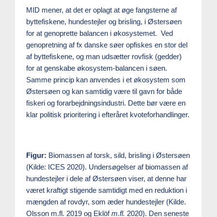
MID mener, at det er oplagt at øge fangsterne af
byttefiskene, hundestejler og brisling, i Østersøen
for at genoprette balancen i økosystemet. Ved
genopretning af fx danske søer opfiskes en stor del
af byttefiskene, og man udsætter rovfisk (gedder)
for at genskabe økosystem-balancen i søen.
Samme princip kan anvendes i et økosystem som
Østersøen og kan samtidig være til gavn for både
fiskeri og forarbejdningsindustri. Dette bør være en
klar politisk prioritering i efteråret kvoteforhandlinger.
Figur:
Biomassen af torsk, sild, brisling i Østersøen
(Kilde: ICES 2020). Undersøgelser af biomassen af
hundestejler i dele af Østersøen viser, at denne har
været kraftigt stigende samtidigt med en reduktion i
mængden af rovdyr, som æder hundestejler (Kilde.
Olsson m.fl. 2019 og Eklöf
m.fl.
2020). Den seneste