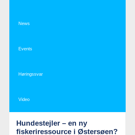
News
Events
Høringssvar
Video
Hundestejler – en ny
fiskeriressource i Østersøen?