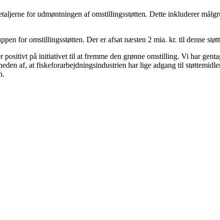
aljerne for udmøntningen af omstillingsstøtten. Dette inkluderer målgrup
pen for omstillingsstøtten. Der er afsat næsten 2 mia. kr. til denne støtt
itivt på initiativet til at fremme den grønne omstilling. Vi har gentag
heden af, at fiskeforarbejdningsindustrien har lige adgang til støttemidle
n.