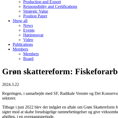
Production and Export
Responsibility and Certifications
Strategic Value
Position Paper
Show all
News
Events
Høringssvar
Video
Publications
Members
Members
Board
Grøn skattereform: Fiskeforarbe
2024.3.22
Regeringen, i samarbejde med SF, Radikale Venstre og Det Konservativ
sektorer.
Tilbage i juni 2022 blev der indgået en aftale om Grøn Skattereform fo
sigter mod at skabe forudsigelige rammebetingelser og give virksomheder
afgiften, i en overgangsperiode.