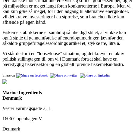
Den danske industri har allerede vist sig som et godt eksempel, og er
på miljøsiden er meget langt foran konkurrenterne i Europa. Men vi
kan kun gøre så meget, for uden adgang til alternative energikilder,
vil det kræve investeringer i en størrelse, som branchen ikke kan
afhænde på egen hånd.
Fiskemelsfabrikkerne er samtidig så uheldigt stillet, at vi ikke kan
opnå støtte til gennemførelse af energioptimeringer, jævnfør den
såkaldte gruppefritagelsesordnings artikel et, stykke tre, litra a.
Vi står derfor i en ”loose/loose” situation, og det kræver en aktiv
politisk stillingtagen til, om vi i Danmark fortsat skal have en
bæredygtig fiskerisektor og en globalt førende fiskemelsindustri.
Share on
Marine Ingredients
Denmark
Vester Farimagsgade 3, 1.
1606 Copenhagen V
Denmark