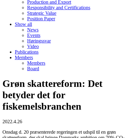
Production and Export
Responsibility and Certifications
Strategic Value
Position Paper
Show all
News
Events
Høringssvar
Video
Publications
Members
Members
Board
Grøn skattereform: Det
betyder det for
fiskemelsbranchen
2022.4.26
Onsdag d. 20 præsenterede regeringen et udspil til en grøn
skattereform, der skal bringe Danmarks ambition om 70% CO
-