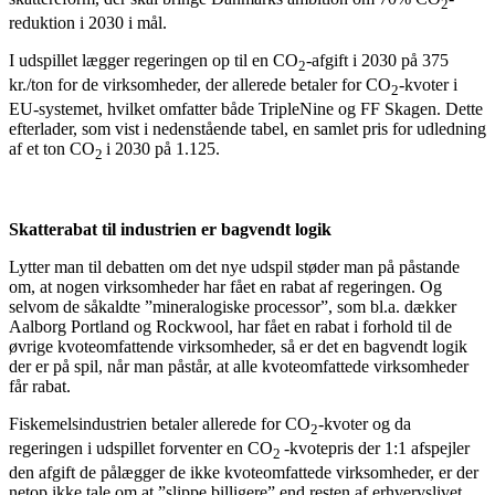
2
reduktion i 2030 i mål.
I udspillet lægger regeringen op til en CO
-afgift i 2030 på 375
2
kr./ton for de virksomheder, der allerede betaler for CO
-kvoter i
2
EU-systemet, hvilket omfatter både TripleNine og FF Skagen. Dette
efterlader, som vist i nedenstående tabel, en samlet pris for udledning
af et ton CO
i 2030 på 1.125.
2
Skatterabat til industrien er bagvendt logik
Lytter man til debatten om det nye udspil støder man på påstande
om, at nogen virksomheder har fået en rabat af regeringen. Og
selvom de såkaldte ”mineralogiske processor”, som bl.a. dækker
Aalborg Portland og Rockwool, har fået en rabat i forhold til de
øvrige kvoteomfattende virksomheder, så er det en bagvendt logik
der er på spil, når man påstår, at alle kvoteomfattede virksomheder
får rabat.
Fiskemelsindustrien betaler allerede for CO
-kvoter og da
2
regeringen i udspillet forventer en CO
-kvotepris der 1:1 afspejler
2
den afgift de pålægger de ikke kvoteomfattede virksomheder, er der
netop ikke tale om at ”slippe billigere” end resten af erhvervslivet.