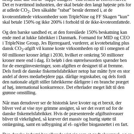
Det er tværtimod industrien, der skal betale den langt højeste pris for
at udlede CO
. Den såkaldte ”rabat” består dermed i, at de
2
kvoteomfattede virksomheder som TripleNine og FF Skagen ”kun”
skal betale 150% og ikke 200% i forhold til de ikke-kvoteomfattede.
Og den barske sandhed er, at den foreslåede 150% beskatning kan
ende med at lukke fabrikker i Danmark. Formand for MID og CEO
i TripleNine Group, Jes Bjerregaard, vurderer, at kvotebetaling plus
dansk CO
-afgift vil kunne koste virksomheden op til i omegnen af
2
60 millioner kroner årligt i 2030, hvilket er omkring 50 millioner
kroner mere end i dag. Et beløb i den størrelsesorden spænder ben
for de energiinvesteringer, som afgiften er designet til at fremme.
Dels fordi de danske fiskemelsfabrikker netop har måtte fyre en stor
andel af deres medarbejdere pga. dårlige regnskaber, og dels fordi
den nationale afgift stiller fabrikkerne dårligere i en branche præget
af høj, international konkurrence. Det efterlader meget lidt til den
grønne omstilling.
Når man derudover ser de historisk lave kvoter og et brexit, der
bliver ved at vise nye grimme ansigter, så ser det svært ud for de
danske fiskemelsfabrikker. Hvis de præsenterede afgiftsniveauer
bliver til virkelighed, så kræver det massiv og hurtig støtte til
omlægning, samt en udbygning af el- og/eller biogasnettet i en fart.