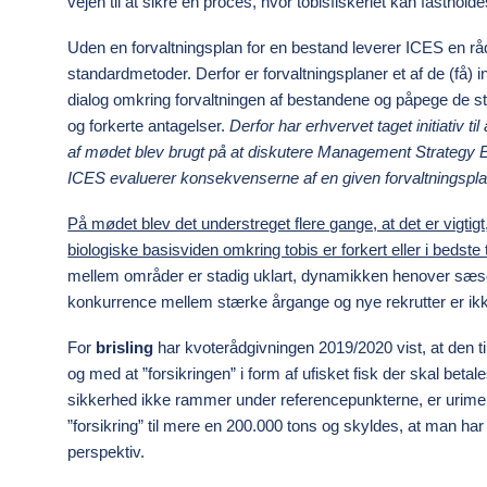
vejen til at sikre en proces, hvor tobisfiskeriet kan fastholde
Uden en forvaltningsplan for en bestand leverer ICES en r
standardmetoder. Derfor er forvaltningsplaner et af de (få) in
dialog omkring forvaltningen af bestandene og påpege de st
og forkerte antagelser.
Derfor har erhvervet taget initiativ ti
af mødet blev brugt på at diskutere Management Strategy
ICES evaluerer konsekvenserne af en given forvaltningspla
På mødet blev det understreget flere gange, at det er vigti
biologiske basisviden omkring tobis er forkert eller i bedste
mellem områder er stadig uklart, dynamikken henover sæso
konkurrence mellem stærke årgange og nye rekrutter er ikk
For
brisling
har kvoterådgivningen 2019/2020 vist, at den ti
og med at ”forsikringen” i form af ufisket fisk der skal beta
sikkerhed ikke rammer under referencepunkterne, er urimel
”forsikring” til mere en 200.000 tons og skyldes, at man har
perspektiv.