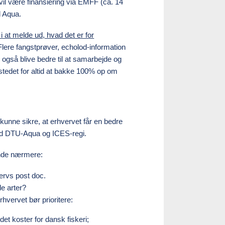
 vil være finansiering via EMFF (ca. 14
d Aqua.
at melde ud, hvad det er for
 Flere fangstprøver, echolod-information
også blive bedre til at samarbejde og
tedet for altid at bakke 100% op om
 kunne sikre, at erhvervet får en bedre
med DTU-Aqua og ICES-regi.
gende nærmere:
vervs post doc.
de arter?
vervet bør prioritere:
et koster for dansk fiskeri;