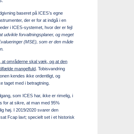
s.
ådgivning baseret på ICES’s egne
strumenter, der er for at indgå i en
eder i ICES-systemet, hvor der er fejl
l at udvikle forvaltningsplaner, og meget
 Evalueringer (MSE), som er den måde
n.
gt, at områderne skal væk, og at den
 tilfælde mangelfuld
. Tobisvandring
nen kendes ikke ordentligt, og
e taget med i betragtning.
lgang, som ICES har, ikke er rimelig, i
les for at sikre, at man med 95%
ig høj. I 2019/2020 svarer den
 sat F
cap
lavt; specielt set i et historisk