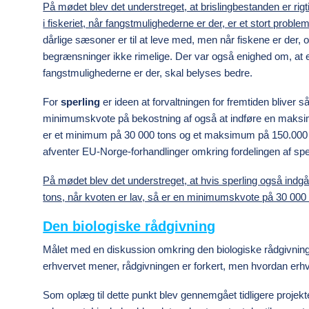
På mødet blev det understreget, at brislingbestanden er rigt
i fiskeriet, når fangstmulighederne er der, er et stort proble
dårlige sæsoner er til at leve med, men når fiskene er der, og
begrænsninger ikke rimelige. Der var også enighed om, at 
fangstmulighederne er der, skal belyses bedre.
For
sperling
er ideen at forvaltningen for fremtiden bliver s
minimumskvote på bekostning af også at indføre en maksi
er et minimum på 30 000 tons og et maksimum på 150.000 ton
afventer EU-Norge-forhandlinger omkring fordelingen af spe
På mødet blev det understreget, at hvis sperling også ind
tons, når kvoten er lav, så er en minimumskvote på 30 000 ton
Den biologiske rådgivning
Målet med en diskussion omkring den biologiske rådgivning v
erhvervet mener, rådgivningen er forkert, men hvordan erhv
Som oplæg til dette punkt blev gennemgået tidligere proje