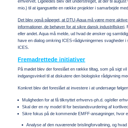
erhvervet. Ligeledes blev det understreget, at der til august
mio.) til at igangsætte en række projekter i samarbejde me
Det blev også påpeget, at DTU-Aqua må være mere aktive i 
informationer, de behøver for at sikre dansk industrifiskeri
.
eller andet. Aqua må melde, ud hvad de ønsker og samtidig 
have en dialog omkring ICES-rådgivningernes svagheder i s
ICES.
Fremadrettede initiativer
På mødet blev der foreslået en række tiltag, som på sigt vil
indgangsvinkel til at diskutere den biologiske rådgivning 
Konkret blev det foreslået at investere i at undersøge føl
Muligheden for at få tilknyttet erhvervs-ph.d. og/eller erh
Skal der en ny model til for bestandsvurdering af kortlive
Sikre fokus på de kommende EMFF-ansøgninger, hvor erh
Analyse af den nuværende brislingforvaltning, og hvad d