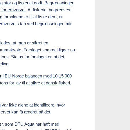
ig stor og fiskeriet godt. Begrænsninger
m for erhvervet
. At fiskeriet begrænses i
 forholdene er til at fiske dem, er
erhvervets tab ved begrænsninger, når
åledes, at man er sikret en
mumskvote. Forslaget som det ligger nu
s. Status for forslaget er, at det
rling.
går i EU-Norge balancen med 10-15 000
s for lav til at sikre et dansk fiskeri
.
ar ikke alene at identificere, hvor
ervet kan få ændret på det.
kter, som DTU Aqua har haft med