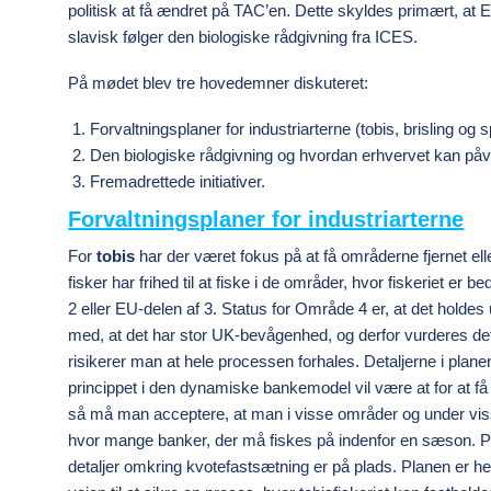
politisk at få ændret på TAC’en. Dette skyldes primært, a
slavisk følger den biologiske rådgivning fra ICES.
På mødet blev tre hovedemner diskuteret:
Forvaltningsplaner for industriarterne (tobis, brisling og s
Den biologiske rådgivning og hvordan erhvervet kan påvi
Fremadrettede initiativer.
Forvaltningsplaner for industriarterne
For
tobis
har der været fokus på at få områderne fjernet el
fisker har frihed til at fiske i de områder, hvor fiskeriet er
2 eller EU-delen af 3. Status for Område 4 er, at det holdes u
med, at det har stor UK-bevågenhed, og derfor vurderes det
risikerer man at hele processen forhales. Detaljerne i plane
princippet i den dynamiske bankemodel vil være at for at få 
så må man acceptere, at man i visse områder og under vis
hvor mange banker, der må fiskes på indenfor en sæson. Pl
detaljer omkring kvotefastsætning er på plads. Planen er hel