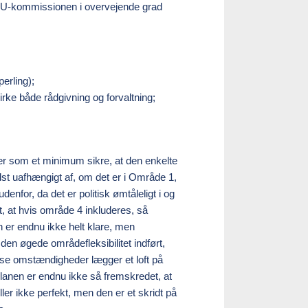
t EU-kommissionen i overvejende grad
perling);
rke både rådgivning og forvaltning;
ler som et minimum sikre, at den enkelte
 bedst uafhængigt af, om det er i Område 1,
denfor, da det er politisk ømtåleligt i og
, at hvis område 4 inkluderes, så
n er endnu ikke helt klare, men
den øgede områdefleksibilitet indført,
se omstændigheder lægger et loft på
anen er endnu ikke så fremskredet, at
ler ikke perfekt, men den er et skridt på