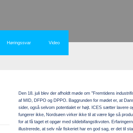
Høringssvar
Video
Den 18. juli blev der afholdt møde om ”Fremtidens industrifis
af MID, DFPO og DPPO. Baggrunden for mødet er, at Dansk in
sider, også selvom potentialet er højt. ICES sætter lavere o
fungerer ikke, Nordsøen virker ikke til at være lige så prod
for at få taget et opgør med sildebifangstkvoten. Erfaringe
illustrerede, at selv når fiskeriet har en god sag, er det ti