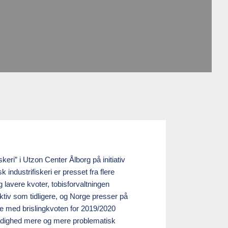
keri” i Utzon Center Ålborg på initiativ
dustrifiskeri er presset fra flere
g lavere kvoter, tobisforvaltningen
uktiv som tidligere, og Norge presser på
rne med brislingkvoten for 2019/2020
l stadighed mere og mere problematisk