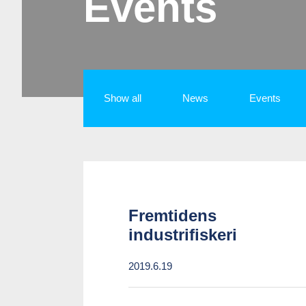
Events
Show all
News
Events
Fremtidens
industrifiskeri
2019.6.19