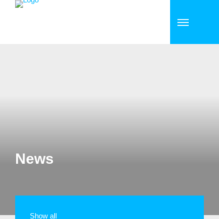
News
Show all