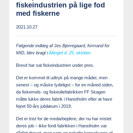
fiskeindustrien på lige fod
med fiskerne
2021.10.27
Følgende indlæg af Jes Bjerregaard, formand for
MID, blev bragt i
Altinget d. 25. oktober.
Brexit har sat fiskeindustrien under pres.
Det er kommet til udtryk på mange måder, men
senest – og måske tydeligst – for en måned siden,
da fiskemels- og fiskeoliefabrikken FF Skagen
måtte lukke deres fabrik i Hanstholm efter at have
fejret 50-års jubilæum i 2019.
Det er trist for de medarbejdere, der nu har mistet
deres job – ikke fordi fabrikken i Hanstholm var
dårligt drevet, men som en naturlig konsekvens af,