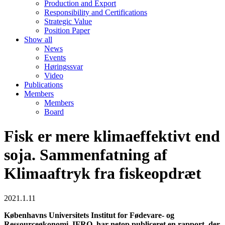
Production and Export
Responsibility and Certifications
Strategic Value
Position Paper
Show all
News
Events
Høringssvar
Video
Publications
Members
Members
Board
Fisk er mere klimaeffektivt end
soja. Sammenfatning af
Klimaaftryk fra fiskeopdræt
2021.1.11
Københavns Universitets Institut for Fødevare- og
Ressourceøkonomi, IFRO, har netop publiceret en rapport, der