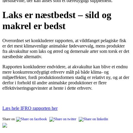
førstnævnte, der kan anses som et bæredygtigt supplement.
Laks er næstbedst – sild og
makrel er bedst
Overordnet set konkluderer rapporten, at vildtfanget pelagiske fisk
er det mest klimavenlige animalske fødevarevalg, mens produkter
fra akvakultur som laks og ørred og demersale arter som torsk er det
næstbedste alternativ.
Rapporten konkluderer endvidere, at akvakultur kan blive et endnu
mere konkurrencedygtigt erhverv målt på både klima- og
miljøeffekter, fordi produktionsformen stadig er relativt ny, og at der
derfor i forhold til andre animalske produktioner er flere
effektiviseringsgevinster at hente i dette erhverv.
Læs hele IFRO rapporten her
Share on