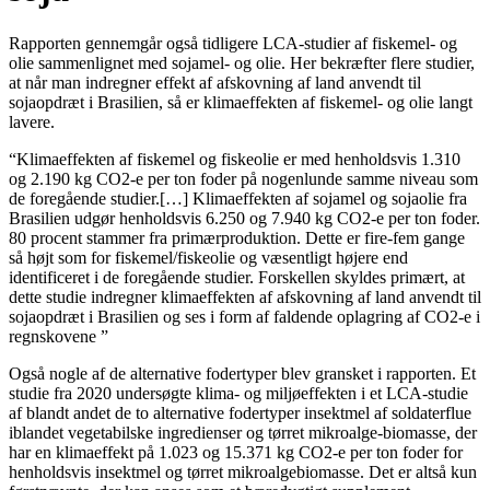
Rapporten gennemgår også tidligere LCA-studier af fiskemel- og
olie sammenlignet med sojamel- og olie. Her bekræfter flere studier,
at når man indregner effekt af afskovning af land anvendt til
sojaopdræt i Brasilien, så er klimaeffekten af fiskemel- og olie langt
lavere.
“Klimaeffekten af fiskemel og fiskeolie er med henholdsvis 1.310
og 2.190 kg CO
2
-e per ton foder på nogenlunde samme niveau som
de foregående studier.[…] Klimaeffekten af sojamel og sojaolie fra
Brasilien udgør henholdsvis 6.250 og 7.940 kg CO
2
-e per ton foder.
80 procent stammer fra primærproduktion. Dette er fire-fem gange
så højt som for fiskemel/fiskeolie og væsentligt højere end
identificeret i de foregående studier.
Forskellen skyldes primært, at
dette studie indregner klimaeffekten af afskovning af land anvendt til
sojaopdræt i Brasilien og ses i form af faldende oplagring af CO
2
-e i
regnskovene ”
Også nogle af de alternative fodertyper blev gransket i rapporten. Et
studie fra 2020 undersøgte klima- og miljøeffekten i et LCA-studie
af blandt andet de to alternative fodertyper insektmel af soldaterflue
iblandet vegetabilske ingredienser og tørret mikroalge-biomasse, der
har en klimaeffekt på 1.023 og 15.371 kg CO
2
-e per ton foder for
henholdsvis insektmel og tørret mikroalgebiomasse. Det er altså kun