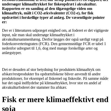
undersøger klimaaftrykket for fiskeopdræt i akvakultur.
Rapporten er en samling af den tilgængelige viden om
klimaaftryk, målt i CO2-ækvivalenter (CO2-e), for fisk
opdrættet i forskellige typer af anlæg. De væsentligste pointer
er:
Der er i litteraturen udpræget enighed om, at foderet er det vigtigeste
input, når man skal undersøge klimaaftrykket i
akvakultursammenhæng. Derfor lægges der også særligt vægt på
foderkonverteringraten (FCR). Den gennemsnitlige FCR er tabel 1
nedenfor udregnet til 1,6, dog med mange forskellige arter og
anlægstyper.
Det er desuden af stor betydning for produktets klimaaftryk om
afskær/restprodukter fra opdrætsfiskene bliver anvendt til andre
produktioner, for eksempel af fiskemel og fiskeolie. På samme måde
har det også indflydelse på klimaaftrykket, hvor stor en andel af
akvakulturfoderet der stammer fra afskær.
Fisk er mere klimaeffektivt end
soja