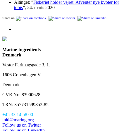
Altinget: ”
Fiskeriet holder vejret: Afventer nye kvoter for
tobis
”, 24. marts 2020
Share on
Marine Ingredients
Denmark
Vester Farimagsgade 3, 1.
1606 Copenhagen V
Denmark
CVR Nr.: 83900628
TRN: 357731599852-85
+45 33 14 58 00
mid@maring.org
Follow us on Twitter
Follow us on LinkedIn