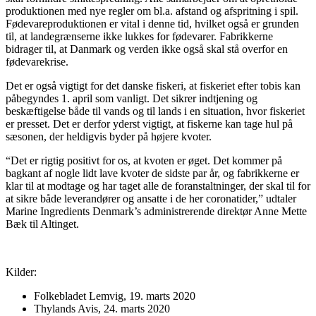
produktionen med nye regler om bl.a. afstand og afspritning i spil.
Fødevareproduktionen er vital i denne tid, hvilket også er grunden
til, at landegrænserne ikke lukkes for fødevarer. Fabrikkerne
bidrager til, at Danmark og verden ikke også skal stå overfor en
fødevarekrise.
Det er også vigtigt for det danske fiskeri, at fiskeriet efter tobis kan
påbegyndes 1. april som vanligt. Det sikrer indtjening og
beskæftigelse både til vands og til lands i en situation, hvor fiskeriet
er presset. Det er derfor yderst vigtigt, at fiskerne kan tage hul på
sæsonen, der heldigvis byder på højere kvoter.
“Det er rigtig positivt for os, at kvoten er øget. Det kommer på
bagkant af nogle lidt lave kvoter de sidste par år, og fabrikkerne er
klar til at modtage og har taget alle de foranstaltninger, der skal til for
at sikre både leverandører og ansatte i de her coronatider,” udtaler
Marine Ingredients Denmark’s administrerende direktør Anne Mette
Bæk til Altinget.
Kilder:
Folkebladet Lemvig, 19. marts 2020
Thylands Avis, 24. marts 2020