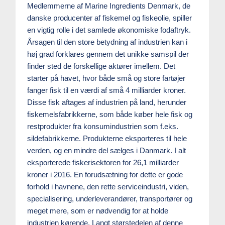
Medlemmerne af Marine Ingredients Denmark, de
danske producenter af fiskemel og fiskeolie, spiller
en vigtig rolle i det samlede økonomiske fodaftryk.
Årsagen til den store betydning af industrien kan i
høj grad forklares gennem det unikke samspil der
finder sted de forskellige aktører imellem. Det
starter på havet, hvor både små og store fartøjer
fanger fisk til en værdi af små 4 milliarder kroner.
Disse fisk aftages af industrien på land, herunder
fiskemelsfabrikkerne, som både køber hele fisk og
restprodukter fra konsumindustrien som f.eks.
sildefabrikkerne. Produkterne eksporteres til hele
verden, og en mindre del sælges i Danmark. I alt
eksporterede fiskerisektoren for 26,1 milliarder
kroner i 2016. En forudsætning for dette er gode
forhold i havnene, den rette serviceindustri, viden,
specialisering, underleverandører, transportører og
meget mere, som er nødvendig for at holde
industrien kørende. Langt størstedelen af denne