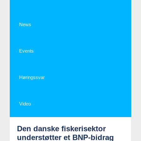
News
Events
Høringssvar
Video
Den danske fiskerisektor
understøtter et BNP-bidrag