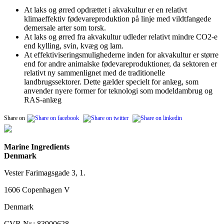
At laks og ørred opdrættet i akvakultur er en relativt
klimaeffektiv fødevareproduktion på linje med vildtfangede
demersale arter som torsk.
At laks og ørred fra akvakultur udleder relativt mindre CO2-e
end kylling, svin, kvæg og lam.
At effektiviseringsmulighederne inden for akvakultur er større
end for andre animalske fødevareproduktioner, da sektoren er
relativt ny sammenlignet med de traditionelle
landbrugssektorer. Dette gælder specielt for anlæg, som
anvender nyere former for teknologi som modeldambrug og
RAS-anlæg
Share on
Marine Ingredients
Denmark
Vester Farimagsgade 3, 1.
1606 Copenhagen V
Denmark
CVR Nr.: 83900628