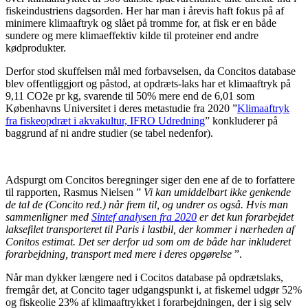
fiskeindustriens dagsorden. Her har man i årevis haft fokus på af
minimere klimaaftryk og slået på tromme for, at fisk er en både
sundere og mere klimaeffektiv kilde til proteiner end andre
kødprodukter.
Derfor stod skuffelsen mål med forbavselsen, da Concitos database
blev offentliggjort og påstod, at opdræts-laks har et klimaaftryk på
9,11 CO2e pr kg, svarende til 50% mere end de 6,01 som
Københavns Universitet i deres metastudie fra 2020 ”
Klimaaftryk
fra fiskeopdræt i akvakultur, IFRO Udredning
” konkluderer på
baggrund af ni andre studier (se tabel nedenfor).
Adspurgt om Concitos beregninger siger den ene af de to forfattere
til rapporten, Rasmus Nielsen ”
Vi kan umiddelbart ikke genkende
de tal de (Concito red.) når frem til, og undrer os også. Hvis man
sammenligner med
Sintef analysen fra 2020
er det kun forarbejdet
laksefilet transporteret til Paris i lastbil, der kommer i nærheden af
Conitos estimat. Det ser derfor ud som om de både har inkluderet
forarbejdning, transport med mere i deres opgørelse
”.
Når man dykker længere ned i Cocitos database på opdrætslaks,
fremgår det, at Concito tager udgangspunkt i, at fiskemel udgør 52%
og fiskeolie 23% af klimaaftrykket i forarbejdningen, der i sig selv