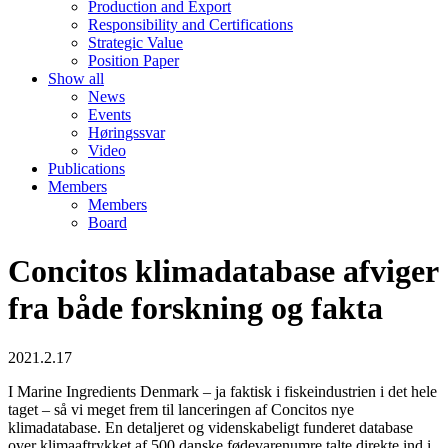
Production and Export
Responsibility and Certifications
Strategic Value
Position Paper
Show all
News
Events
Høringssvar
Video
Publications
Members
Members
Board
Concitos klimadatabase afviger
fra både forskning og fakta
2021.2.17
I Marine Ingredients Denmark – ja faktisk i fiskeindustrien i det hele
taget – så vi meget frem til lanceringen af Concitos nye
klimadatabase. En detaljeret og videnskabeligt funderet database
over klimaaftrykket af 500 danske fødevarenumre talte direkte ind i