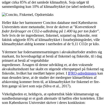
udgør cirka 85% af det samlede klimaaftryk. Soja udgør til
sammenligning kun 10% af klimaaftrykket (se tabel nedenfor).
Heller ikke her harmonerer Concitos database med Københavns
Universitets store metastudie, hvor de skriver at ”
Konventionelt
foder forårsager en CO2-e-udledning på 1.400 kg per ton foder
”.
Selv hvis de tre ingredienser, fiskemel, sojamel og fiskeolie, rent
faktisk udgjorde 85% af klimaaftrykket i forarbejdningsledet, ville
klimaaftrykket aldrig komme i nærheden af de 9,11 CO2e pr kilo.
Ydermere har fodersammensætningen i akvakulturfoder ændres sig
markant, fra hovedsageligt at bestå af fiskemel og fiskeolie, til i dag
primært at bestå af vegetabilske
ingredienser. Årsagen til denne udvikling er, at den voksende
akvakulturindustri har skabt en stigende efterspørgsel på fiskemel og
fiskeolie, hvilket har medført højere priser. I
IFRO-udredningen
kan
man desuden læse, at de studier der medregner klimaeffekten af
afskovning kommer frem til, at klimaaftrykket for fiskemel er fire-
fem gange så lavt som soja (Silva et al., 2017).
Virkeligheden er, heldigvis, at opdrætsfisk både klimamæssigt og
sundhedsmæssigt er et godt alternativ til bøffen eller koteletten. Eller
som Københavns Universitet skriver i deres konklusion: