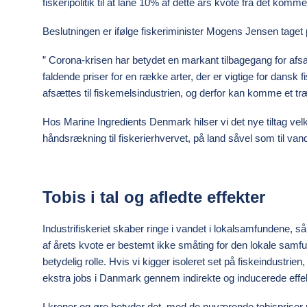
fiskeripolitik til at låne 10% af dette års kvote fra det komm
Beslutningen er ifølge fiskeriminister Mogens Jensen taget 
” Corona-krisen har betydet en markant tilbagegang for a
faldende priser for en række arter, der er vigtige for dansk fis
afsættes til fiskemelsindustrien, og derfor kan komme et tr
Hos Marine Ingredients Denmark hilser vi det nye tiltag vel
håndsrækning til fiskerierhvervet, på land såvel som til van
Tobis i tal og afledte effekter
Industrifiskeriet skaber ringe i vandet i lokalsamfundene, s
af årets kvote er bestemt ikke småting for den lokale samfu
betydelig rolle. Hvis vi kigger isoleret set på fiskeindustrie
ekstra jobs i Danmark gennem indirekte og inducerede effe
I kroner og øre betyder det, med de nuværende tobispriser p