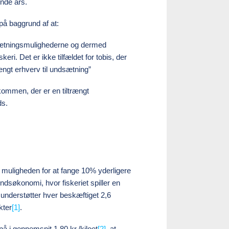
ende års.
på baggrund af at:
fsætningsmulighederne og dermed
keri. Det er ikke tilfældet for tobis, der
ængt erhverv til undsætning”
kommen, der er en tiltrængt
ds.
å muligheden for at fange 10% yderligere
ndsøkonomi, hvor fiskeriet spiller en
n, understøtter hver beskæftiget 2,6
kter
[1]
.
å i gennemsnit 1,80 kr./kiloet
[2]
, at