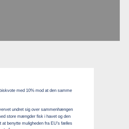
års tobiskvote med 10% mod at den samme
erhvervet undret sig over sammenhængen
med store mængder fisk i havet og den
lgt at benytte muligheden fra EU’s fælles