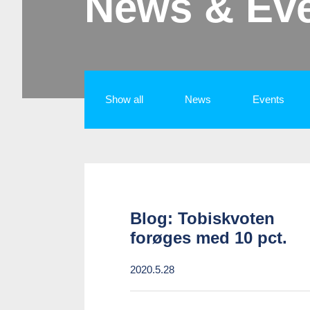
News & Ev
Show all
News
Events
Blog: Tobiskvoten
forøges med 10 pct.
2020.5.28