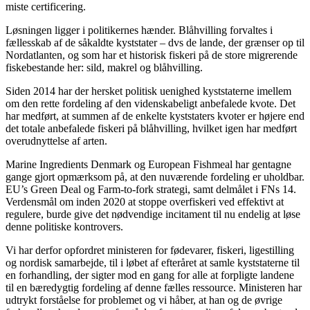
miste certificering.
Løsningen ligger i politikernes hænder. Blåhvilling forvaltes i
fællesskab af de såkaldte kyststater – dvs de lande, der grænser op til
Nordatlanten, og som har et historisk fiskeri på de store migrerende
fiskebestande her: sild, makrel og blåhvilling.
Siden 2014 har der hersket politisk uenighed kyststaterne imellem
om den rette fordeling af den videnskabeligt anbefalede kvote. Det
har medført, at summen af de enkelte kyststaters kvoter er højere end
det totale anbefalede fiskeri på blåhvilling, hvilket igen har medført
overudnyttelse af arten.
Marine Ingredients Denmark og European Fishmeal har gentagne
gange gjort opmærksom på, at den nuværende fordeling er uholdbar.
EU’s Green Deal og Farm-to-fork strategi, samt delmålet i FNs 14.
Verdensmål om inden 2020 at stoppe overfiskeri ved effektivt at
regulere, burde give det nødvendige incitament til nu endelig at løse
denne politiske kontrovers.
Vi har derfor opfordret ministeren for fødevarer, fiskeri, ligestilling
og nordisk samarbejde, til i løbet af efteråret at samle kyststaterne til
en forhandling, der sigter mod en gang for alle at forpligte landene
til en bæredygtig fordeling af denne fælles ressource. Ministeren har
udtrykt forståelse for problemet og vi håber, at han og de øvrige