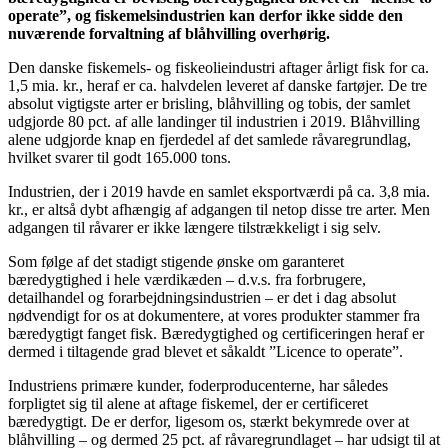
operate”, og fiskemelsindustrien kan derfor ikke sidde den
nuværende forvaltning af blåhvilling overhørig.
Den danske fiskemels- og fiskeolieindustri aftager årligt fisk for ca.
1,5 mia. kr., heraf er ca. halvdelen leveret af danske fartøjer. De tre
absolut vigtigste arter er brisling, blåhvilling og tobis, der samlet
udgjorde 80 pct. af alle landinger til industrien i 2019. Blåhvilling
alene udgjorde knap en fjerdedel af det samlede råvaregrundlag,
hvilket svarer til godt 165.000 tons.
Industrien, der i 2019 havde en samlet eksportværdi på ca. 3,8 mia.
kr., er altså dybt afhængig af adgangen til netop disse tre arter. Men
adgangen til råvarer er ikke længere tilstrækkeligt i sig selv.
Som følge af det stadigt stigende ønske om garanteret
bæredygtighed i hele værdikæden – d.v.s. fra forbrugere,
detailhandel og forarbejdningsindustrien – er det i dag absolut
nødvendigt for os at dokumentere, at vores produkter stammer fra
bæredygtigt fanget fisk. Bæredygtighed og certificeringen heraf er
dermed i tiltagende grad blevet et såkaldt ”Licence to operate”.
Industriens primære kunder, foderproducenterne, har således
forpligtet sig til alene at aftage fiskemel, der er certificeret
bæredygtigt. De er derfor, ligesom os, stærkt bekymrede over at
blåhvilling – og dermed 25 pct. af råvaregrundlaget – har udsigt til at