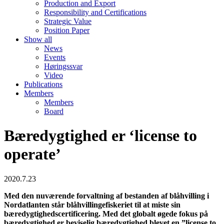
Production and Export
Responsibility and Certifications
Strategic Value
Position Paper
Show all
News
Events
Høringssvar
Video
Publications
Members
Members
Board
Bæredygtighed er ‘license to
operate’
2020.7.23
Med den nuværende forvaltning af bestanden af blåhvilling i
Nordatlanten står blåhvillingefiskeriet til at miste sin
bæredygtighedscertificering. Med det globalt øgede fokus på
bæredygtighed er beviselig bæredygtighed blevet en ”license to