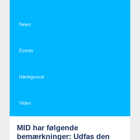
News
Events
Høringssvar
Video
MID har følgende
bemærkninger: Udfas den