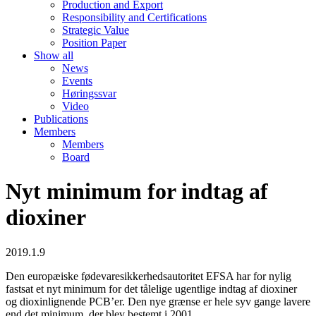
Production and Export
Responsibility and Certifications
Strategic Value
Position Paper
Show all
News
Events
Høringssvar
Video
Publications
Members
Members
Board
Nyt minimum for indtag af
dioxiner
2019.1.9
Den europæiske fødevaresikkerhedsautoritet EFSA har for nylig
fastsat et nyt minimum for det tålelige ugentlige indtag af dioxiner
og dioxinlignende PCB’er. Den nye grænse er hele syv gange lavere
end det minimum, der blev bestemt i 2001.